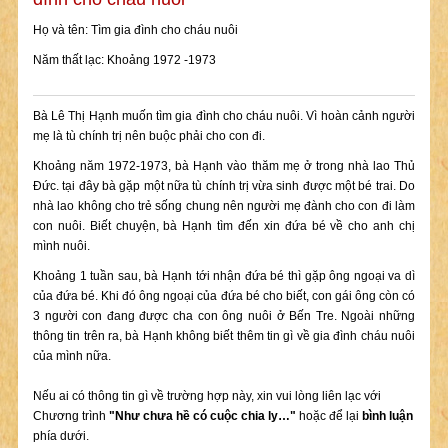
Họ và tên: Tìm gia đình cho cháu nuôi
Năm thất lạc: Khoảng 1972 -1973
Bà Lê Thị Hạnh muốn tìm gia đình cho cháu nuôi. Vì hoàn cảnh người
mẹ là tù chính trị nên buộc phải cho con đi.
Khoảng năm 1972-1973, bà Hạnh vào thăm mẹ ở trong nhà lao Thủ
Đức. tại đây bà gặp một nữa tù chính trị vừa sinh được một bé trai. Do
nhà lao không cho trẻ sống chung nên người mẹ đành cho con đi làm
con nuôi. Biết chuyện, bà Hạnh tìm đến xin đứa bé về cho anh chị
mình nuôi.
Khoảng 1 tuần sau, bà Hạnh tới nhận đứa bé thì gặp ông ngoại va dì
của đứa bé. Khi đó ông ngoại của đứa bé cho biết, con gái ông còn có
3 người con đang được cha con ông nuôi ở Bến Tre. Ngoài những
thông tin trên ra, bà Hạnh không biết thêm tin gì về gia đình cháu nuôi
của mình nữa.
Nếu ai có thông tin gì về trường hợp này, xin vui lòng liên lạc với
Chương trình
"Như chưa hề có cuộc chia ly…"
hoặc để lại
bình luận
phía dưới.