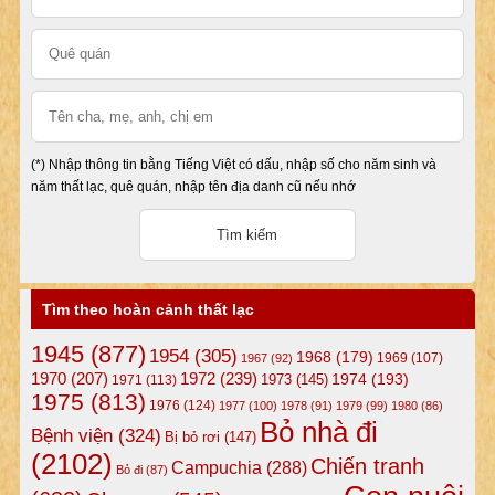
(*) Nhập thông tin bằng Tiếng Việt có dấu, nhập số cho năm sinh và
năm thất lạc, quê quán, nhập tên địa danh cũ nếu nhớ
Tìm theo hoàn cảnh thất lạc
1945
(877)
1954
(305)
1968
(179)
1969
(107)
1967
(92)
1972
(239)
1970
(207)
1974
(193)
1973
(145)
1971
(113)
1975
(813)
1976
(124)
1977
(100)
1978
(91)
1979
(99)
1980
(86)
Bỏ nhà đi
Bệnh viện
(324)
Bị bỏ rơi
(147)
(2102)
Chiến tranh
Campuchia
(288)
Bỏ đi
(87)