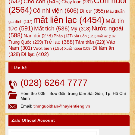
Con nuôi
(632)
Cho con
(545)
Chạy loạn
(231)
(2564)
Cô nhi viện
(606)
Di cư
(355)
Mâu thuẫn
mất liên lạc
(4454)
Mất tin
gia đình
(137)
tức
(591)
Nước ngoài
Mất tích
(536)
Mỹ
(318)
(588)
Nạn đói
(278)
Pháp
(127)
Sài Gòn
(121)
thất lạc
(102)
Trẻ lạc
(388)
Vào
Tâm thần
(223)
Trung Quốc
(209)
Nam
(301)
Đi làm ăn
Vượt biên
(195)
Xuất ngoại
(108)
Đi lạc
(402)
(328)
Liên hệ
(028) 6264 7777
Hòm thư 005 - Bưu điện trung tâm Sài Gòn, Tp. Hồ Chí
Minh
Email:
timnguoithan@haylentieng.vn
Zalo Official Account