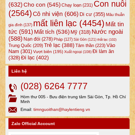
Con nuôi
(632)
Cho con
(545)
Chạy loạn
(231)
(2564)
Cô nhi viện
(606)
Di cư
(355)
Mâu thuẫn
mất liên lạc
(4454)
Mất tin
gia đình
(137)
tức
(591)
Nước ngoài
Mất tích
(536)
Mỹ
(318)
(588)
Nạn đói
(278)
Pháp
(127)
Sài Gòn
(121)
thất lạc
(102)
Trẻ lạc
(388)
Vào
Tâm thần
(223)
Trung Quốc
(209)
Nam
(301)
Đi làm ăn
Vượt biên
(195)
Xuất ngoại
(108)
Đi lạc
(402)
(328)
Liên hệ
(028) 6264 7777
Hòm thư 005 - Bưu điện trung tâm Sài Gòn, Tp. Hồ Chí
Minh
Email:
timnguoithan@haylentieng.vn
Zalo Official Account