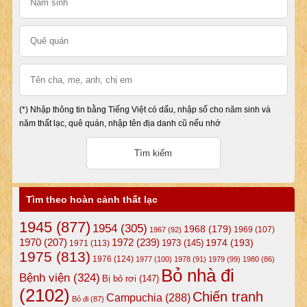
(*) Nhập thông tin bằng Tiếng Việt có dấu, nhập số cho năm sinh và
năm thất lạc, quê quán, nhập tên địa danh cũ nếu nhớ
Tìm theo hoàn cảnh thất lạc
1945
(877)
1954
(305)
1968
(179)
1969
(107)
1967
(92)
1972
(239)
1970
(207)
1974
(193)
1973
(145)
1971
(113)
1975
(813)
1976
(124)
1977
(100)
1978
(91)
1979
(99)
1980
(86)
Bỏ nhà đi
Bệnh viện
(324)
Bị bỏ rơi
(147)
(2102)
Chiến tranh
Campuchia
(288)
Bỏ đi
(87)