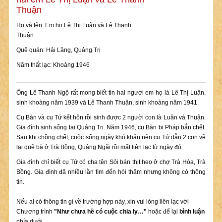
Thuận
Họ và tên: Em họ Lê Thị Luận và Lê Thanh
Thuận
Quê quán: Hải Lăng, Quảng Trị
Năm thất lạc: Khoảng 1946
Ông Lê Thanh Ngộ rất mong biết tin hai người em họ là Lê Thị Luận,
sinh khoảng năm 1939 và Lê Thanh Thuận, sinh khoảng năm 1941.
Cụ Bàn và cụ Tứ kết hôn rồi sinh được 2 người con là Luận và Thuận.
Gia đình sinh sống tại Quảng Trị. Năm 1946, cụ Bàn bị Pháp bắn chết.
Sau khi chồng chết, cuộc sống ngày khó khăn nên cụ Tứ dẫn 2 con về
lại quê bà ở Trà Bồng, Quảng Ngãi rồi mất liên lạc từ ngày đó.
Gia đình chỉ biết cụ Tứ có cha tên Sỏi bán thịt heo ở chợ Trà Hòa, Trà
Bồng. Gia đình đã nhiều lần tìm đến hỏi thăm nhưng không có thông
tin.
Nếu ai có thông tin gì về trường hợp này, xin vui lòng liên lạc với
Chương trình
"Như chưa hề có cuộc chia ly…"
hoặc để lại
bình luận
phía dưới.