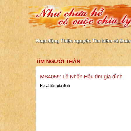
Hoạt động Thiện nguyện Tìm kiếm và Đoàn 
TÌM NGƯỜI THÂN
MS4059: Lê Nhân Hậu tìm gia đình
Họ và tên: gia đình