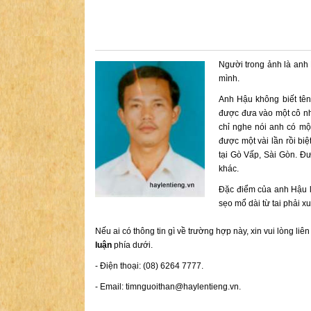
Người trong ảnh là anh 
mình.
Anh Hậu không biết tên
được đưa vào một cô nhi
chỉ nghe nói anh có mộ
được một vài lần rồi b
tại Gò Vấp, Sài Gòn. Đư
khác.
Đặc điểm của anh Hậu là
sẹo mổ dài từ tai phải x
Nếu ai có thông tin gì về trường hợp này, xin vui lòng liê
luận
phía dưới.
- Điện thoại: (08) 6264 7777.
- Email:
timnguoithan@haylentieng.vn
.