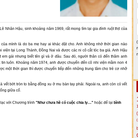
Lê Nhân Hậu, sinh khoảng năm 1969, rất mong tìm lại gia đình ruột thịt của
 của mình là do ba mẹ hay ai khác đặt cho. Anh không nhớ thời gian nào
 viện tại Long Thành, Đồng Nai và được các ni cô cắt tóc ba giá. Anh Hậu
t em gái nhưng biết tên gì và ở đâu. Sau đó, người thân có đến thăm anh
iệt tin luôn. Khoảng năm 1974, anh được chuyển đến cô nhi viện mầm non 4
ợc một thời gian thì được chuyển tiếp đến những trung tâm cho trẻ cơ nhỡ
 vết bớt tròn to bằng đồng xu ở mu bàn tay phải. Ngoài ra, anh còn có vết
uống giữa cổ.
n lạc với Chương trình
"Như chưa hề có cuộc chia ly…"
hoặc để lại
bình