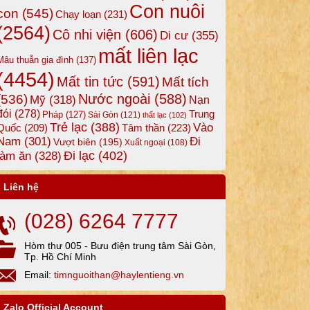
Con nuôi
con
(545)
Chạy loạn
(231)
(2564)
Cô nhi viện
(606)
Di cư
(355)
mất liên lạc
Mâu thuẫn gia đình
(137)
(4454)
Mất tin tức
(591)
Mất tích
Nước ngoài
(588)
(536)
Mỹ
(318)
Nạn
đói
(278)
Trung
Pháp
(127)
Sài Gòn
(121)
thất lạc
(102)
Trẻ lạc
(388)
Vào
Tâm thần
(223)
Quốc
(209)
Nam
(301)
Đi
Vượt biên
(195)
Xuất ngoại
(108)
Đi lạc
(402)
làm ăn
(328)
Liên hệ
(028) 6264 7777
Hòm thư 005 - Bưu điện trung tâm Sài Gòn,
Tp. Hồ Chí Minh
Email:
timnguoithan@haylentieng.vn
Zalo Official Account