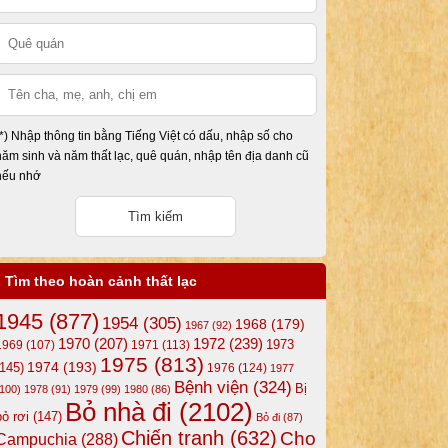
(*) Nhập thông tin bằng Tiếng Việt có dấu, nhập số cho
năm sinh và năm thất lạc, quê quán, nhập tên địa danh cũ
nếu nhớ
Tìm theo hoàn cảnh thất lạc
1945
(877)
1954
(305)
1968
(179)
1967
(92)
1972
(239)
1970
(207)
1973
1969
(107)
1971
(113)
1975
(813)
1974
(193)
(145)
1976
(124)
1977
Bệnh viện
(324)
Bị
(100)
1978
(91)
1979
(99)
1980
(86)
Bỏ nhà đi
(2102)
bỏ rơi
(147)
Bỏ đi
(87)
Chiến tranh
(632)
Cho
Campuchia
(288)