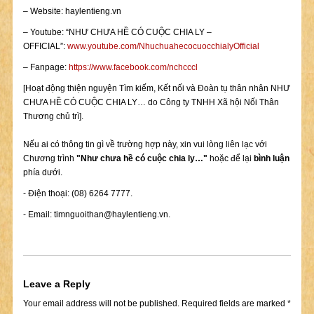
– Website: haylentieng.vn
– Youtube: “NHƯ CHƯA HỀ CÓ CUỘC CHIA LY –
OFFICIAL”:
www.youtube.com/NhuchuahecocuocchialyOfficial
– Fanpage:
https://www.facebook.com/nchcccl
[Hoạt động thiện nguyện Tìm kiếm, Kết nối và Đoàn tụ thân nhân NHƯ
CHƯA HỀ CÓ CUỘC CHIA LY… do Công ty TNHH Xã hội Nối Thân
Thương chủ trì].
Nếu ai có thông tin gì về trường hợp này, xin vui lòng liên lạc với
Chương trình
"Như chưa hề có cuộc chia ly…"
hoặc để lại
bình luận
phía dưới.
- Điện thoại: (08) 6264 7777.
- Email:
timnguoithan@haylentieng.vn
.
Leave a Reply
Your email address will not be published.
Required fields are marked
*