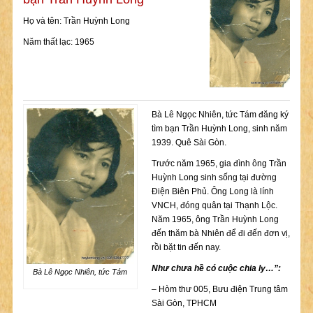
Họ và tên: Trần Huỳnh Long
Năm thất lạc: 1965
Bà Lê Ngọc Nhiên, tức Tám đăng ký
tìm bạn Trần Huỳnh Long, sinh năm
1939. Quê Sài Gòn.
Trước năm 1965, gia đình ông Trần
Huỳnh Long sinh sống tại đường
Điện Biên Phủ. Ông Long là lính
VNCH, đóng quân tại Thạnh Lộc.
Năm 1965, ông Trần Huỳnh Long
đến thăm bà Nhiên để đi đến đơn vị,
rồi bặt tin đến nay.
Như chưa hề có cuộc chia ly…”:
Bà Lê Ngọc Nhiên, tức Tám
– Hòm thư 005, Bưu điện Trung tâm
Sài Gòn, TPHCM