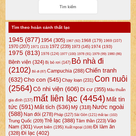
Tìm theo hoàn cảnh thất lạc
1945
(877)
1954
(305)
1968
(179)
1969
(107)
1967
(92)
1972
(239)
1970
(207)
1974
(193)
1973
(145)
1971
(113)
1975
(813)
1976
(124)
1977
(100)
1978
(91)
1979
(99)
1980
(86)
Bỏ nhà đi
Bệnh viện
(324)
Bị bỏ rơi
(147)
(2102)
Chiến tranh
Campuchia
(288)
Bỏ đi
(87)
Con nuôi
(632)
Cho con
(545)
Chạy loạn
(231)
(2564)
Cô nhi viện
(606)
Di cư
(355)
Mâu thuẫn
mất liên lạc
(4454)
Mất tin
gia đình
(137)
tức
(591)
Nước ngoài
Mất tích
(536)
Mỹ
(318)
(588)
Nạn đói
(278)
Pháp
(127)
Sài Gòn
(121)
thất lạc
(102)
Trẻ lạc
(388)
Vào
Tâm thần
(223)
Trung Quốc
(209)
Nam
(301)
Đi làm ăn
Vượt biên
(195)
Xuất ngoại
(108)
Đi lạc
(402)
(328)