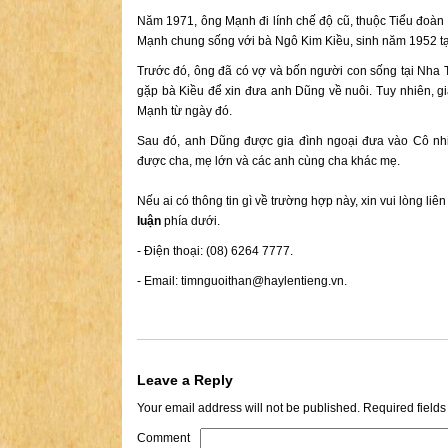
Năm 1971, ông Mạnh đi lính chế độ cũ, thuộc Tiểu đoàn 
Mạnh chung sống với bà Ngô Kim Kiều, sinh năm 1952 tạ
Trước đó, ông đã có vợ và bốn người con sống tại Nha 
gặp bà Kiều để xin đưa anh Dũng về nuôi. Tuy nhiên, gi
Mạnh từ ngày đó.
Sau đó, anh Dũng được gia đình ngoại đưa vào Cô nhi
được cha, mẹ lớn và các anh cùng cha khác mẹ.
Nếu ai có thông tin gì về trường hợp này, xin vui lòng liê
luận
phía dưới.
- Điện thoại: (08) 6264 7777.
- Email:
timnguoithan@haylentieng.vn
.
Leave a Reply
Your email address will not be published.
Required field
Comment