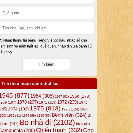
(*) Nhập thông tin bằng Tiếng Việt có dấu, nhập số cho
năm sinh và năm thất lạc, quê quán, nhập tên địa danh cũ
nếu nhớ
Tìm theo hoàn cảnh thất lạc
1945
(877)
1954
(305)
1968
(179)
1967
(92)
1972
(239)
1970
(207)
1973
1969
(107)
1971
(113)
1975
(813)
1974
(193)
(145)
1976
(124)
1977
Bệnh viện
(324)
Bị
(100)
1978
(91)
1979
(99)
1980
(86)
Bỏ nhà đi
(2102)
bỏ rơi
(147)
Bỏ đi
(87)
Chiến tranh
(632)
Cho
Campuchia
(288)