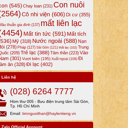
Con nuôi
con
(545)
Chạy loạn
(231)
(2564)
Cô nhi viện
(606)
Di cư
(355)
mất liên lạc
Mâu thuẫn gia đình
(137)
(4454)
Mất tin tức
(591)
Mất tích
Nước ngoài
(588)
(536)
Mỹ
(318)
Nạn
đói
(278)
Trung
Pháp
(127)
Sài Gòn
(121)
thất lạc
(102)
Trẻ lạc
(388)
Vào
Tâm thần
(223)
Quốc
(209)
Nam
(301)
Đi
Vượt biên
(195)
Xuất ngoại
(108)
Đi lạc
(402)
làm ăn
(328)
Liên hệ
(028) 6264 7777
Hòm thư 005 - Bưu điện trung tâm Sài Gòn,
Tp. Hồ Chí Minh
Email:
timnguoithan@haylentieng.vn
Zalo Official Account