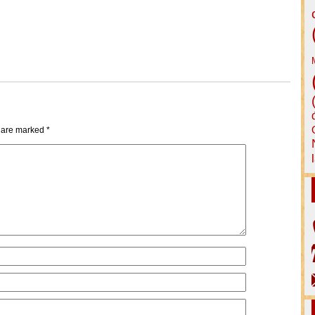
s are marked
*