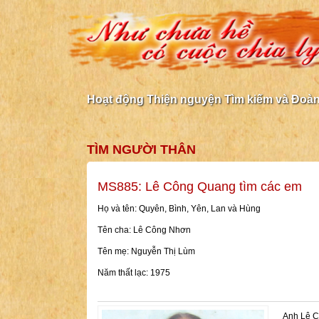
Hoạt động Thiện nguyện Tìm kiếm và Đoàn 
TÌM NGƯỜI THÂN
MS885: Lê Công Quang tìm các em
Họ và tên: Quyên, Bình, Yên, Lan và Hùng
Tên cha: Lê Công Nhơn
Tên mẹ: Nguyễn Thị Lùm
Năm thất lạc: 1975
Anh Lê C