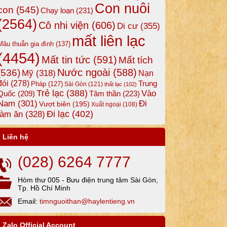
Con nuôi
con
(545)
Chạy loạn
(231)
(2564)
Cô nhi viện
(606)
Di cư
(355)
mất liên lạc
Mâu thuẫn gia đình
(137)
(4454)
Mất tin tức
(591)
Mất tích
Nước ngoài
(588)
(536)
Mỹ
(318)
Nạn
đói
(278)
Trung
Pháp
(127)
Sài Gòn
(121)
thất lạc
(102)
Trẻ lạc
(388)
Vào
Tâm thần
(223)
Quốc
(209)
Nam
(301)
Đi
Vượt biên
(195)
Xuất ngoại
(108)
Đi lạc
(402)
làm ăn
(328)
Liên hệ
(028) 6264 7777
Hòm thư 005 - Bưu điện trung tâm Sài Gòn,
Tp. Hồ Chí Minh
Email:
timnguoithan@haylentieng.vn
Zalo Official Account