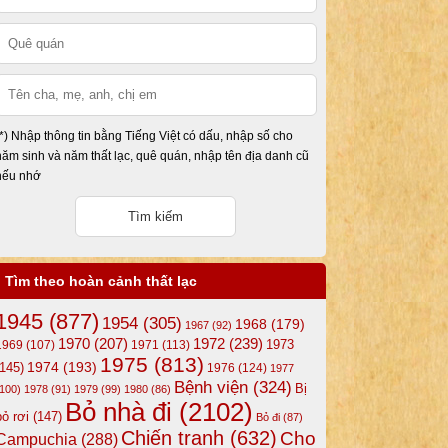
(*) Nhập thông tin bằng Tiếng Việt có dấu, nhập số cho
năm sinh và năm thất lạc, quê quán, nhập tên địa danh cũ
nếu nhớ
Tìm theo hoàn cảnh thất lạc
1945
(877)
1954
(305)
1968
(179)
1967
(92)
1972
(239)
1970
(207)
1973
1969
(107)
1971
(113)
1975
(813)
1974
(193)
(145)
1976
(124)
1977
Bệnh viện
(324)
Bị
(100)
1978
(91)
1979
(99)
1980
(86)
Bỏ nhà đi
(2102)
bỏ rơi
(147)
Bỏ đi
(87)
Chiến tranh
(632)
Cho
Campuchia
(288)