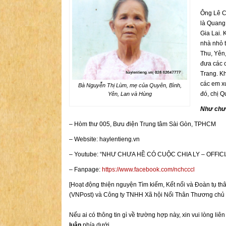
Ông Lê C
là Quang
Gia Lai.
nhà nhỏ t
Thu, Yên
đưa các 
Trang. Kh
các em x
Bà Nguyễn Thị Lùm, mẹ của Quyên, Bình,
đó, chị Q
Yên, Lan và Hùng
Như chưa
– Hòm thư 005, Bưu điện Trung tâm Sài Gòn, TPHCM
– Website: haylentieng.vn
– Youtube: “NHƯ CHƯA HỀ CÓ CUỘC CHIA LY – OFFICI
– Fanpage:
https://www.facebook.com/nchcccl
[Hoạt động thiện nguyện Tìm kiếm, Kết nối và Đoàn t
(VNPost) và Công ty TNHH Xã hội Nối Thân Thương chủ t
Nếu ai có thông tin gì về trường hợp này, xin vui lòng liê
luận
phía dưới.