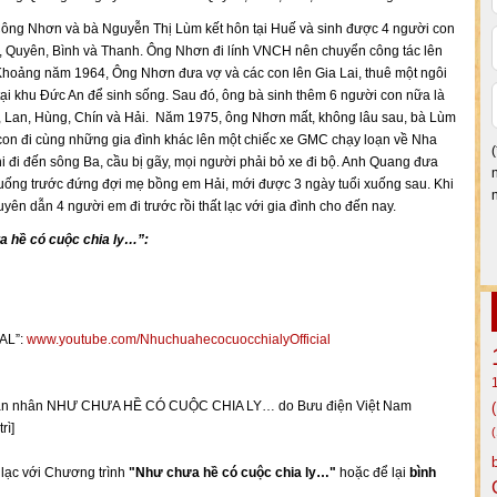
ông Nhơn và bà Nguyễn Thị Lùm kết hôn tại Huế và sinh được 4 người con
, Quyên, Bình và Thanh. Ông Nhơn đi lính VNCH nên chuyển công tác lên
 Khoảng năm 1964, Ông Nhơn đưa vợ và các con lên Gia Lai, thuê một ngôi
ại khu Đức An để sinh sống. Sau đó, ông bà sinh thêm 6 người con nữa là
, Lan, Hùng, Chín và Hải. Năm 1975, ông Nhơn mất, không lâu sau, bà Lùm
con đi cùng những gia đình khác lên một chiếc xe GMC chạy loạn về Nha
i đi đến sông Ba, cầu bị gãy, mọi người phải bỏ xe đi bộ. Anh Quang đưa
uống trước đứng đợi mẹ bồng em Hải, mới được 3 ngày tuổi xuống sau. Khi
uyên dẫn 4 người em đi trước rồi thất lạc với gia đình cho đến nay.
 hề có cuộc chia ly…”:
AL”:
www.youtube.com/NhuchuahecocuocchialyOfficial
ụ thân nhân NHƯ CHƯA HỀ CÓ CUỘC CHIA LY… do Bưu điện Việt Nam
rì]
n lạc với Chương trình
"Như chưa hề có cuộc chia ly…"
hoặc để lại
bình