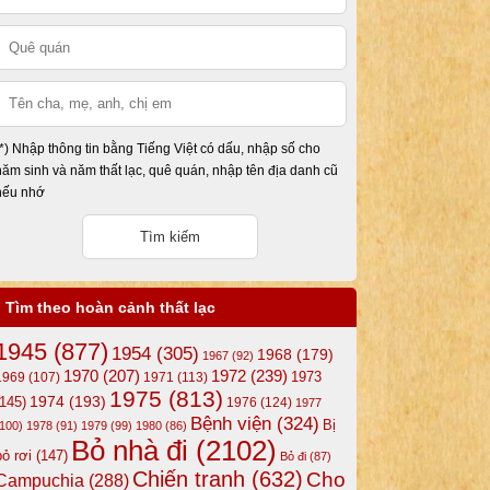
(*) Nhập thông tin bằng Tiếng Việt có dấu, nhập số cho
năm sinh và năm thất lạc, quê quán, nhập tên địa danh cũ
nếu nhớ
Tìm theo hoàn cảnh thất lạc
1945
(877)
1954
(305)
1968
(179)
1967
(92)
1972
(239)
1970
(207)
1973
1969
(107)
1971
(113)
1975
(813)
1974
(193)
(145)
1976
(124)
1977
Bệnh viện
(324)
Bị
(100)
1978
(91)
1979
(99)
1980
(86)
Bỏ nhà đi
(2102)
bỏ rơi
(147)
Bỏ đi
(87)
Chiến tranh
(632)
Cho
Campuchia
(288)