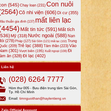
Con nuôi
con
(545)
Chạy loạn
(231)
(2564)
Cô nhi viện
(606)
Di cư
(355)
mất liên lạc
Mâu thuẫn gia đình
(137)
(4454)
Mất tin tức
(591)
Mất tích
Nước ngoài
(588)
(536)
Mỹ
(318)
Nạn
đói
(278)
Trung
Pháp
(127)
Sài Gòn
(121)
thất lạc
(102)
Trẻ lạc
(388)
Vào
Tâm thần
(223)
Quốc
(209)
Nam
(301)
Đi
Vượt biên
(195)
Xuất ngoại
(108)
Đi lạc
(402)
làm ăn
(328)
Liên hệ
(028) 6264 7777
Hòm thư 005 - Bưu điện trung tâm Sài Gòn,
Tp. Hồ Chí Minh
Email:
timnguoithan@haylentieng.vn
Zalo Official Account