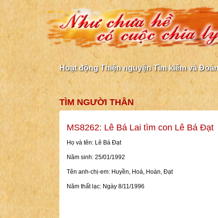
Hoạt động Thiện nguyện Tìm kiếm và Đoàn 
TÌM NGƯỜI THÂN
MS8262: Lê Bá Lai tìm con Lê Bá Đạt
Họ và tên: Lê Bá Đạt
Năm sinh: 25/01/1992
Tên anh-chị-em: Huyền, Hoá, Hoàn, Đạt
Năm thất lạc: Ngày 8/11/1996