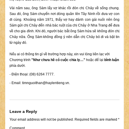
Vài năm sau, ông Sám lấy vợ khác rồi đón chị Chảy về sống chung.
Sau đó, ông Sám chuyển nơi đóng quân lên Tây Ninh rồi đưa vợ con
đi cùng. Khoảng năm 1971, thấy vợ hay đánh con gái nuôi nên ông
Sám gửi chị Chảy đến nhà bác ruột của chị Chảy ở Nha Trang để đưa
về cho gia đình. Khi đó, người bác bắt ông Sám hứa sẽ không đón chị
Chảy nữa. Ông Sám không đồng ý nên dẫn chị Chảy bỏ đi và bặt tin
từ ngày đó.
Nếu ai có thông tin gì về trường hợp này, xin vui lòng liên lạc với
Chương trình
"Như chưa hề có cuộc chia ly…"
hoặc để lại
bình luận
phía dưới.
- Điện thoại: (08) 6264 7777.
- Email:
timnguoithan@haylentieng.vn
.
Leave a Reply
Your email address will not be published.
Required fields are marked
*
Comment