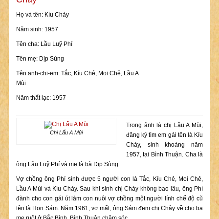
Họ và tên: Kíu Chảy
Năm sinh: 1957
Tên cha: Lầu Luỹ Phí
Tên mẹ: Dịp Sùng
Tên anh-chị-em: Tắc, Kíu Chẻ, Moi Chẻ, Lầu A
Mùi
Năm thất lạc: 1957
Trong ảnh là chị Lầu A Mùi,
Chị Lẩu A Mùi
đăng ký tìm em gái tên là Kíu
Chảy, sinh khoảng năm
1957, tại Bình Thuận. Cha là
ông Lầu Luỹ Phí và mẹ là bà Dịp Sùng.
Vợ chồng ông Phí sinh được 5 người con là Tắc, Kíu Chẻ, Moi Chẻ,
Lầu A Mùi và Kíu Chảy. Sau khi sinh chị Chảy không bao lâu, ông Phí
đành cho con gái út làm con nuôi vợ chồng một người lính chế độ cũ
tên là Hon Sám. Năm 1961, vợ mất, ông Sám đem chị Chảy về cho ba
mẹ ruột ở Bắc Bình, Bình Thuận chăm sóc.