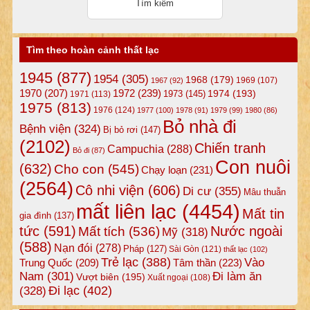
Tìm theo hoàn cảnh thất lạc
1945
(877)
1954
(305)
1968
(179)
1969
(107)
1967
(92)
1972
(239)
1970
(207)
1974
(193)
1973
(145)
1971
(113)
1975
(813)
1976
(124)
1977
(100)
1978
(91)
1979
(99)
1980
(86)
Bỏ nhà đi
Bệnh viện
(324)
Bị bỏ rơi
(147)
(2102)
Chiến tranh
Campuchia
(288)
Bỏ đi
(87)
Con nuôi
(632)
Cho con
(545)
Chạy loạn
(231)
(2564)
Cô nhi viện
(606)
Di cư
(355)
Mâu thuẫn
mất liên lạc
(4454)
Mất tin
gia đình
(137)
tức
(591)
Nước ngoài
Mất tích
(536)
Mỹ
(318)
(588)
Nạn đói
(278)
Pháp
(127)
Sài Gòn
(121)
thất lạc
(102)
Trẻ lạc
(388)
Vào
Tâm thần
(223)
Trung Quốc
(209)
Nam
(301)
Đi làm ăn
Vượt biên
(195)
Xuất ngoại
(108)
Đi lạc
(402)
(328)