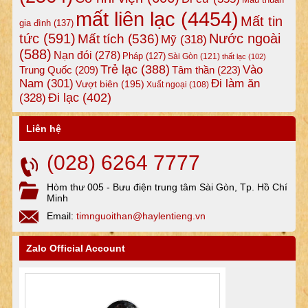
mất liên lạc
(4454)
Mất tin
gia đình
(137)
tức
(591)
Nước ngoài
Mất tích
(536)
Mỹ
(318)
(588)
Nạn đói
(278)
Pháp
(127)
Sài Gòn
(121)
thất lạc
(102)
Trẻ lạc
(388)
Vào
Tâm thần
(223)
Trung Quốc
(209)
Nam
(301)
Đi làm ăn
Vượt biên
(195)
Xuất ngoại
(108)
Đi lạc
(402)
(328)
Liên hệ
(028) 6264 7777
Hòm thư 005 - Bưu điện trung tâm Sài Gòn, Tp. Hồ Chí
Minh
Email:
timnguoithan@haylentieng.vn
Zalo Official Account