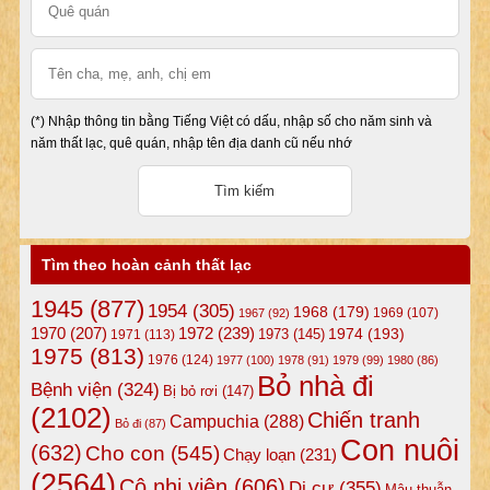
(*) Nhập thông tin bằng Tiếng Việt có dấu, nhập số cho năm sinh và
năm thất lạc, quê quán, nhập tên địa danh cũ nếu nhớ
Tìm theo hoàn cảnh thất lạc
1945
(877)
1954
(305)
1968
(179)
1969
(107)
1967
(92)
1972
(239)
1970
(207)
1974
(193)
1973
(145)
1971
(113)
1975
(813)
1976
(124)
1977
(100)
1978
(91)
1979
(99)
1980
(86)
Bỏ nhà đi
Bệnh viện
(324)
Bị bỏ rơi
(147)
(2102)
Chiến tranh
Campuchia
(288)
Bỏ đi
(87)
Con nuôi
(632)
Cho con
(545)
Chạy loạn
(231)
(2564)
Cô nhi viện
(606)
Di cư
(355)
Mâu thuẫn