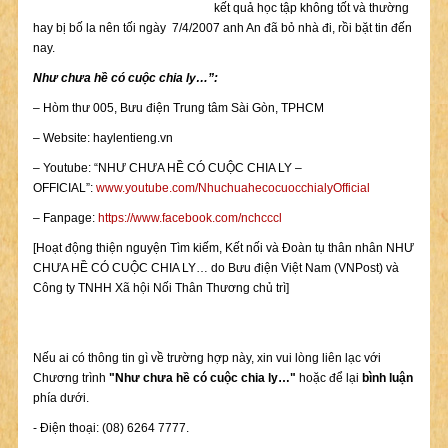
kết quả học tập không tốt và thường
hay bị bố la nên tối ngày 7/4/2007 anh An đã bỏ nhà đi, rồi bặt tin đến
nay.
Như chưa hề có cuộc chia ly…”:
– Hòm thư 005, Bưu điện Trung tâm Sài Gòn, TPHCM
– Website: haylentieng.vn
– Youtube: “NHƯ CHƯA HỀ CÓ CUỘC CHIA LY –
OFFICIAL”:
www.youtube.com/NhuchuahecocuocchialyOfficial
– Fanpage:
https://www.facebook.com/nchcccl
[Hoạt động thiện nguyện Tìm kiếm, Kết nối và Đoàn tụ thân nhân NHƯ
CHƯA HỀ CÓ CUỘC CHIA LY… do Bưu điện Việt Nam (VNPost) và
Công ty TNHH Xã hội Nối Thân Thương chủ trì]
Nếu ai có thông tin gì về trường hợp này, xin vui lòng liên lạc với
Chương trình
"Như chưa hề có cuộc chia ly…"
hoặc để lại
bình luận
phía dưới.
- Điện thoại: (08) 6264 7777.