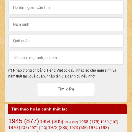
(*) Nhập thông tin bằng Tiếng Việt có dấu, nhập số cho năm sinh và
năm thất lạc, quê quán, nhập tên địa danh cũ nếu nhớ
Tìm theo hoàn cảnh thất lạc
1945
(877)
1954
(305)
1968
(179)
1969
(107)
1967
(92)
1972
(239)
1970
(207)
1974
(193)
1973
(145)
1971
(113)