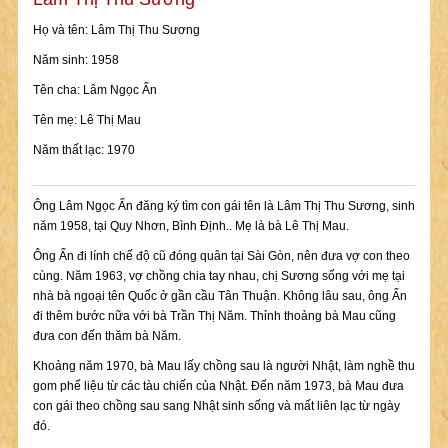
Họ và tên: Lâm Thị Thu Sương
Năm sinh: 1958
Tên cha: Lâm Ngọc Ẩn
Tên mẹ: Lê Thị Mau
Năm thất lạc: 1970
Ông Lâm Ngọc Ẩn đăng ký tìm con gái tên là Lâm Thị Thu Sương, sinh
năm 1958, tại Quy Nhơn, Bình Định.. Mẹ là bà Lê Thị Mau.
Ông Ẩn đi lính chế độ cũ đóng quân tại Sài Gòn, nên đưa vợ con theo
cùng. Năm 1963, vợ chồng chia tay nhau, chị Sương sống với mẹ tại
nhà bà ngoại tên Quốc ở gần cầu Tân Thuận. Không lâu sau, ông Ẩn
đi thêm bước nữa với bà Trần Thị Năm. Thỉnh thoảng bà Mau cũng
đưa con đến thăm bà Năm.
Khoảng năm 1970, bà Mau lấy chồng sau là người Nhật, làm nghề thu
gom phế liệu từ các tàu chiến của Nhật. Đến năm 1973, bà Mau đưa
con gái theo chồng sau sang Nhật sinh sống và mất liên lạc từ ngày
đó.