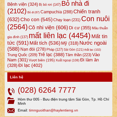
Bỏ nhà đi
Bệnh viện
(324)
Bị bỏ rơi
(147)
(2102)
Chiến tranh
Campuchia
(288)
Bỏ đi
(87)
Con nuôi
(632)
Cho con
(545)
Chạy loạn
(231)
(2564)
Cô nhi viện
(606)
Di cư
(355)
Mâu thuẫn
mất liên lạc
(4454)
Mất tin
gia đình
(137)
tức
(591)
Nước ngoài
Mất tích
(536)
Mỹ
(318)
(588)
Nạn đói
(278)
Pháp
(127)
Sài Gòn
(121)
thất lạc
(102)
Trẻ lạc
(388)
Vào
Tâm thần
(223)
Trung Quốc
(209)
Nam
(301)
Đi làm ăn
Vượt biên
(195)
Xuất ngoại
(108)
Đi lạc
(402)
(328)
Liên hệ
(028) 6264 7777
Hòm thư 005 - Bưu điện trung tâm Sài Gòn, Tp. Hồ Chí
Minh
Email:
timnguoithan@haylentieng.vn