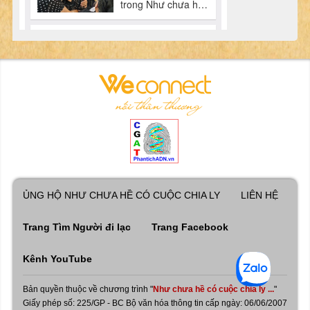
ỦNG HỘ NHƯ CHƯA HỀ CÓ CUỘC CHIA LY
LIÊN HỆ
Trang Tìm Người đi lạc
Trang Facebook
Kênh YouTube
Bản quyền thuộc về chương trình "
Như chưa hề có cuộc chia ly ...
"
Giấy phép số: 225/GP - BC Bộ văn hóa thông tin cấp ngày: 06/06/2007