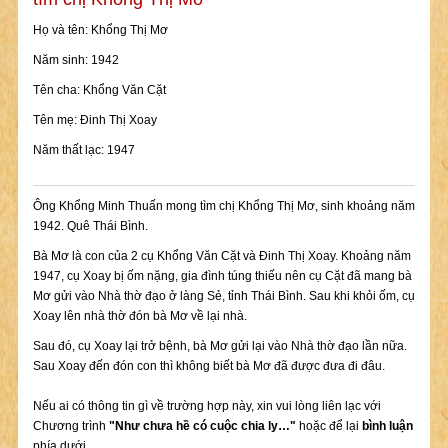
Họ và tên: Khổng Thị Mơ
Năm sinh: 1942
Tên cha: Khổng Văn Cặt
Tên mẹ: Đinh Thị Xoay
Năm thất lạc: 1947
Ông Khổng Minh Thuấn mong tìm chị Khổng Thị Mơ, sinh khoảng năm
1942. Quê Thái Bình.
Bà Mơ là con của 2 cụ Khổng Văn Cặt và Đinh Thị Xoay. Khoảng năm
1947, cụ Xoay bị ốm nặng, gia đình túng thiếu nên cụ Cặt đã mang bà
Mơ gửi vào Nhà thờ đạo ở làng Sẻ, tỉnh Thái Bình. Sau khi khỏi ốm, cụ
Xoay lên nhà thờ đón bà Mơ về lại nhà.
Sau đó, cụ Xoay lại trở bệnh, bà Mơ gửi lại vào Nhà thờ đạo lần nữa.
Sau Xoay đến đón con thì không biết bà Mơ đã được đưa đi đâu.
Nếu ai có thông tin gì về trường hợp này, xin vui lòng liên lạc với
Chương trình
"Như chưa hề có cuộc chia ly…"
hoặc để lại
bình luận
phía dưới.