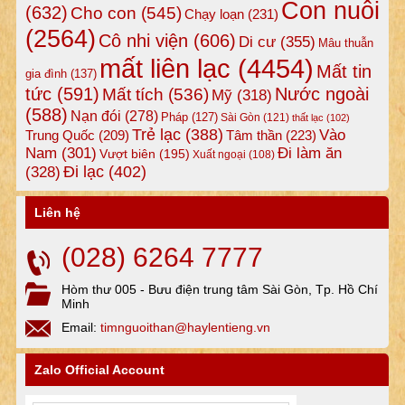
Con nuôi
(632)
Cho con
(545)
Chạy loạn
(231)
(2564)
Cô nhi viện
(606)
Di cư
(355)
Mâu thuẫn
mất liên lạc
(4454)
Mất tin
gia đình
(137)
tức
(591)
Nước ngoài
Mất tích
(536)
Mỹ
(318)
(588)
Nạn đói
(278)
Pháp
(127)
Sài Gòn
(121)
thất lạc
(102)
Trẻ lạc
(388)
Vào
Tâm thần
(223)
Trung Quốc
(209)
Nam
(301)
Đi làm ăn
Vượt biên
(195)
Xuất ngoại
(108)
Đi lạc
(402)
(328)
Liên hệ
(028) 6264 7777
Hòm thư 005 - Bưu điện trung tâm Sài Gòn, Tp. Hồ Chí
Minh
Email:
timnguoithan@haylentieng.vn
Zalo Official Account