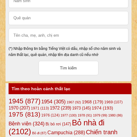
(*) Nhập thông tin bằng Tiếng Việt có dấu, nhập số cho năm sinh và
năm thất lạc, quê quán, nhập tên địa danh cũ nếu nhớ
Tìm theo hoàn cảnh thất lạc
1945
(877)
1954
(305)
1968
(179)
1969
(107)
1967
(92)
1972
(239)
1970
(207)
1974
(193)
1973
(145)
1971
(113)
1975
(813)
1976
(124)
1977
(100)
1978
(91)
1979
(99)
1980
(86)
Bỏ nhà đi
Bệnh viện
(324)
Bị bỏ rơi
(147)
(2102)
Chiến tranh
Campuchia
(288)
Bỏ đi
(87)