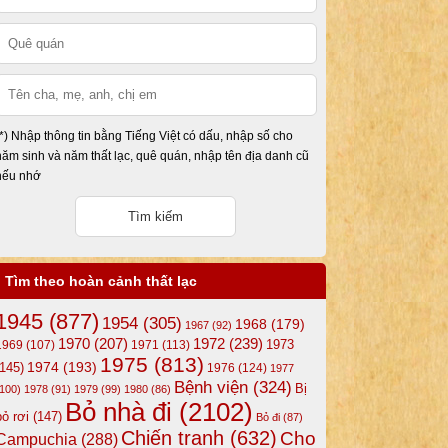
(*) Nhập thông tin bằng Tiếng Việt có dấu, nhập số cho
năm sinh và năm thất lạc, quê quán, nhập tên địa danh cũ
nếu nhớ
Tìm theo hoàn cảnh thất lạc
1945
(877)
1954
(305)
1968
(179)
1967
(92)
1972
(239)
1970
(207)
1973
1969
(107)
1971
(113)
1975
(813)
1974
(193)
(145)
1976
(124)
1977
Bệnh viện
(324)
Bị
(100)
1978
(91)
1979
(99)
1980
(86)
Bỏ nhà đi
(2102)
bỏ rơi
(147)
Bỏ đi
(87)
Chiến tranh
(632)
Cho
Campuchia
(288)