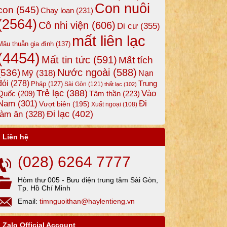
Con nuôi
con
(545)
Chạy loạn
(231)
(2564)
Cô nhi viện
(606)
Di cư
(355)
mất liên lạc
Mâu thuẫn gia đình
(137)
(4454)
Mất tin tức
(591)
Mất tích
Nước ngoài
(588)
(536)
Mỹ
(318)
Nạn
đói
(278)
Trung
Pháp
(127)
Sài Gòn
(121)
thất lạc
(102)
Trẻ lạc
(388)
Vào
Tâm thần
(223)
Quốc
(209)
Nam
(301)
Đi
Vượt biên
(195)
Xuất ngoại
(108)
Đi lạc
(402)
làm ăn
(328)
Liên hệ
(028) 6264 7777
Hòm thư 005 - Bưu điện trung tâm Sài Gòn,
Tp. Hồ Chí Minh
Email:
timnguoithan@haylentieng.vn
Zalo Official Account