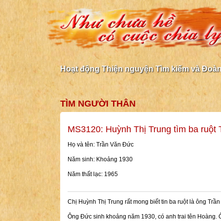
Hoạt động Thiện nguyện Tìm kiếm và Đoàn 
TÌM NGƯỜI THÂN
MS3120: Huỳnh Thị Trung tìm ba ruột
Họ và tên: Trần Văn Đức
Năm sinh: Khoảng 1930
Năm thất lạc: 1965
Chị Huỳnh Thị Trung rất mong biết tin ba ruột là ông Trần
Ông Đức sinh khoảng năm 1930, có anh trai tên Hoàng. Ô