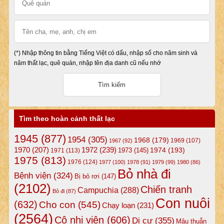
(*) Nhập thông tin bằng Tiếng Việt có dấu, nhập số cho năm sinh và
năm thất lạc, quê quán, nhập tên địa danh cũ nếu nhớ
Tìm theo hoàn cảnh thất lạc
1945
(877)
1954
(305)
1968
(179)
1969
(107)
1967
(92)
1972
(239)
1970
(207)
1974
(193)
1973
(145)
1971
(113)
1975
(813)
1976
(124)
1977
(100)
1978
(91)
1979
(99)
1980
(86)
Bỏ nhà đi
Bệnh viện
(324)
Bị bỏ rơi
(147)
(2102)
Chiến tranh
Campuchia
(288)
Bỏ đi
(87)
Con nuôi
(632)
Cho con
(545)
Chạy loạn
(231)
(2564)
Cô nhi viện
(606)
Di cư
(355)
Mâu thuẫn