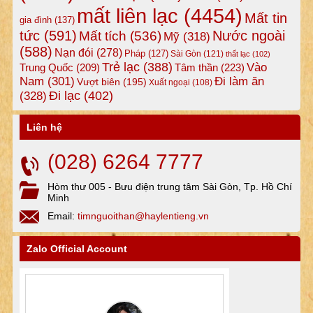
mất liên lạc
(4454)
Mất tin
gia đình
(137)
tức
(591)
Nước ngoài
Mất tích
(536)
Mỹ
(318)
(588)
Nạn đói
(278)
Pháp
(127)
Sài Gòn
(121)
thất lạc
(102)
Trẻ lạc
(388)
Vào
Tâm thần
(223)
Trung Quốc
(209)
Nam
(301)
Đi làm ăn
Vượt biên
(195)
Xuất ngoại
(108)
Đi lạc
(402)
(328)
Liên hệ
(028) 6264 7777
Hòm thư 005 - Bưu điện trung tâm Sài Gòn, Tp. Hồ Chí
Minh
Email:
timnguoithan@haylentieng.vn
Zalo Official Account