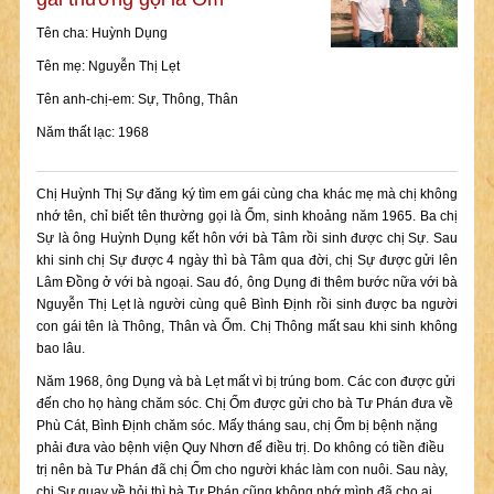
Tên cha: Huỳnh Dụng
Tên mẹ: Nguyễn Thị Lẹt
Tên anh-chị-em: Sự, Thông, Thân
Năm thất lạc: 1968
Chị Huỳnh Thị Sự đăng ký tìm em gái cùng cha khác mẹ mà chị không
nhớ tên, chỉ biết tên thường gọi là Ốm, sinh khoảng năm 1965. Ba chị
Sự là ông Huỳnh Dụng kết hôn với bà Tâm rồi sinh được chị Sự. Sau
khi sinh chị Sự được 4 ngày thì bà Tâm qua đời, chị Sự được gửi lên
Lâm Đồng ở với bà ngoại. Sau đó, ông Dụng đi thêm bước nữa với bà
Nguyễn Thị Lẹt là người cùng quê Bình Định rồi sinh được ba người
con gái tên là Thông, Thân và Ốm. Chị Thông mất sau khi sinh không
bao lâu.
Năm 1968, ông Dụng và bà Lẹt mất vì bị trúng bom. Các con được gửi
đến cho họ hàng chăm sóc. Chị Ốm được gửi cho bà Tư Phán đưa về
Phù Cát, Bình Định chăm sóc. Mấy tháng sau, chị Ốm bị bệnh nặng
phải đưa vào bệnh viện Quy Nhơn để điều trị. Do không có tiền điều
trị nên bà Tư Phán đã chị Ốm cho người khác làm con nuôi. Sau này,
chị Sự quay về hỏi thì bà Tư Phán cũng không nhớ mình đã cho ai.