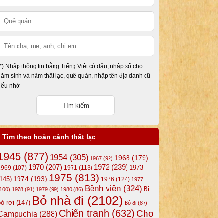
(*) Nhập thông tin bằng Tiếng Việt có dấu, nhập số cho
năm sinh và năm thất lạc, quê quán, nhập tên địa danh cũ
nếu nhớ
Tìm theo hoàn cảnh thất lạc
1945
(877)
1954
(305)
1968
(179)
1967
(92)
1972
(239)
1970
(207)
1973
1969
(107)
1971
(113)
1975
(813)
1974
(193)
(145)
1976
(124)
1977
Bệnh viện
(324)
Bị
(100)
1978
(91)
1979
(99)
1980
(86)
Bỏ nhà đi
(2102)
bỏ rơi
(147)
Bỏ đi
(87)
Chiến tranh
(632)
Cho
Campuchia
(288)