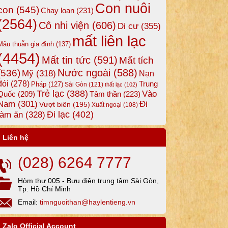
Con nuôi
con
(545)
Chạy loạn
(231)
(2564)
Cô nhi viện
(606)
Di cư
(355)
mất liên lạc
Mâu thuẫn gia đình
(137)
(4454)
Mất tin tức
(591)
Mất tích
Nước ngoài
(588)
(536)
Mỹ
(318)
Nạn
đói
(278)
Trung
Pháp
(127)
Sài Gòn
(121)
thất lạc
(102)
Trẻ lạc
(388)
Vào
Tâm thần
(223)
Quốc
(209)
Nam
(301)
Đi
Vượt biên
(195)
Xuất ngoại
(108)
Đi lạc
(402)
làm ăn
(328)
Liên hệ
(028) 6264 7777
Hòm thư 005 - Bưu điện trung tâm Sài Gòn,
Tp. Hồ Chí Minh
Email:
timnguoithan@haylentieng.vn
Zalo Official Account