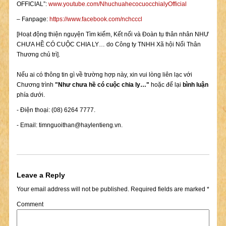
OFFICIAL”:
www.youtube.com/NhuchuahecocuocchialyOfficial
– Fanpage:
https://www.facebook.com/nchcccl
[Hoạt động thiện nguyện Tìm kiếm, Kết nối và Đoàn tụ thân nhân NHƯ
CHƯA HỀ CÓ CUỘC CHIA LY… do Công ty TNHH Xã hội Nối Thân
Thương chủ trì].
Nếu ai có thông tin gì về trường hợp này, xin vui lòng liên lạc với
Chương trình
"Như chưa hề có cuộc chia ly…"
hoặc để lại
bình luận
phía dưới.
- Điện thoại: (08) 6264 7777.
- Email:
timnguoithan@haylentieng.vn
.
Leave a Reply
Your email address will not be published.
Required fields are marked
*
Comment