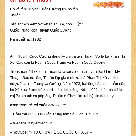
Họ và tên: Huỳnh Quốc Cường tìm ba tên
Thuận
Tên anh-chị-em: Vợ Phan Thị Xê, con Huỳnh
Quốc Trung, con Huỳnh Quốc Cường
Năm thất lạc: 1982
Anh Huỳnh Quốc Cường đăng ký tìm ba tên Thuận. Vợ là bà Phan Thị
Xê. Các con là Huỳnh Quốc Trung và Huỳnh Quốc Cường.
Trước năm 1973, ông Thuận là tài xế xe khách tuyến Sài Gòn – Mỹ
Thuận. Sau đó, ông Thuận lập gia đình với bà Phan Thị Xê và sinh
được 2 con là Trung và Cường. Năm 1973, hai ông bà mâu thuẫn nên
bà Xê đưa 2 con bỏ đi nơi khác sinh sống. Năm 1982, cháu bà Xê là
chị Ba Khanh có gặp ông Thuận ở Chợ Lớn, rồi bặt tin đến nay.
Như chưa hề có cuộc chia ly…”:
– Hòm thư 005, Bưu điện Trung tâm Sài Gòn, TPHCM
– Website: haylentieng.vn
– Youtube: “NHƯ CHƯA HỀ CÓ CUỘC CHIA LY –