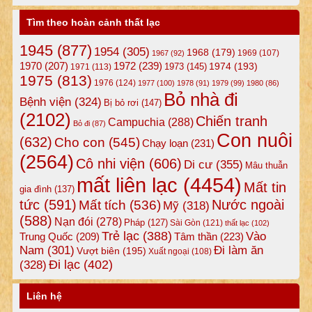
Tìm theo hoàn cảnh thất lạc
1945
(877)
1954
(305)
1968
(179)
1969
(107)
1967
(92)
1972
(239)
1970
(207)
1974
(193)
1973
(145)
1971
(113)
1975
(813)
1976
(124)
1977
(100)
1978
(91)
1979
(99)
1980
(86)
Bỏ nhà đi
Bệnh viện
(324)
Bị bỏ rơi
(147)
(2102)
Chiến tranh
Campuchia
(288)
Bỏ đi
(87)
Con nuôi
(632)
Cho con
(545)
Chạy loạn
(231)
(2564)
Cô nhi viện
(606)
Di cư
(355)
Mâu thuẫn
mất liên lạc
(4454)
Mất tin
gia đình
(137)
tức
(591)
Nước ngoài
Mất tích
(536)
Mỹ
(318)
(588)
Nạn đói
(278)
Pháp
(127)
Sài Gòn
(121)
thất lạc
(102)
Trẻ lạc
(388)
Vào
Tâm thần
(223)
Trung Quốc
(209)
Nam
(301)
Đi làm ăn
Vượt biên
(195)
Xuất ngoại
(108)
Đi lạc
(402)
(328)
Liên hệ