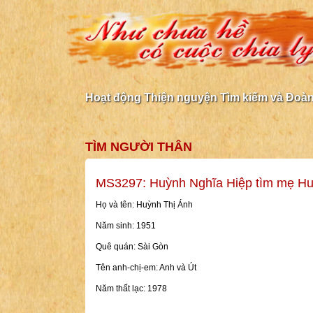
Hoạt động Thiện nguyện Tìm kiếm và Đoàn 
TÌM NGƯỜI THÂN
MS3297: Huỳnh Nghĩa Hiệp tìm mẹ Hu
Họ và tên: Huỳnh Thị Ánh
Năm sinh: 1951
Quê quán: Sài Gòn
Tên anh-chị-em: Anh và Út
Năm thất lạc: 1978