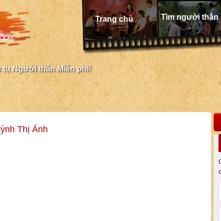
Tìm người thân
Trang chủ
tụ Người thân Miễn phí!
ỳnh Thị Ánh