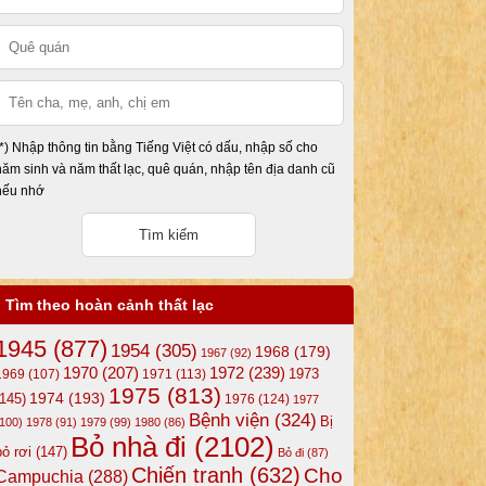
(*) Nhập thông tin bằng Tiếng Việt có dấu, nhập số cho
năm sinh và năm thất lạc, quê quán, nhập tên địa danh cũ
nếu nhớ
Tìm theo hoàn cảnh thất lạc
1945
(877)
1954
(305)
1968
(179)
1967
(92)
1972
(239)
1970
(207)
1973
1969
(107)
1971
(113)
1975
(813)
1974
(193)
(145)
1976
(124)
1977
Bệnh viện
(324)
Bị
(100)
1978
(91)
1979
(99)
1980
(86)
Bỏ nhà đi
(2102)
bỏ rơi
(147)
Bỏ đi
(87)
Chiến tranh
(632)
Cho
Campuchia
(288)