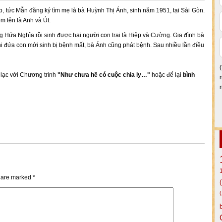
 tức Mẫn đăng ký tìm mẹ là bà Huỳnh Thị Ánh, sinh năm 1951, tại Sài Gòn.
m tên là Anh và Út.
g Hứa Nghĩa rồi sinh được hai người con trai là Hiệp và Cường. Gia đình bà
 đứa con mới sinh bị bệnh mất, bà Ánh cũng phát bệnh. Sau nhiều lần điều
n lạc với Chương trình
"Như chưa hề có cuộc chia ly…"
hoặc để lại
bình
s are marked
*