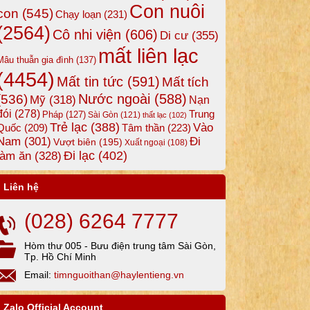
Con nuôi
con
(545)
Chạy loạn
(231)
(2564)
Cô nhi viện
(606)
Di cư
(355)
mất liên lạc
Mâu thuẫn gia đình
(137)
(4454)
Mất tin tức
(591)
Mất tích
Nước ngoài
(588)
(536)
Mỹ
(318)
Nạn
đói
(278)
Trung
Pháp
(127)
Sài Gòn
(121)
thất lạc
(102)
Trẻ lạc
(388)
Vào
Tâm thần
(223)
Quốc
(209)
Nam
(301)
Đi
Vượt biên
(195)
Xuất ngoại
(108)
Đi lạc
(402)
làm ăn
(328)
Liên hệ
(028) 6264 7777
Hòm thư 005 - Bưu điện trung tâm Sài Gòn,
Tp. Hồ Chí Minh
Email:
timnguoithan@haylentieng.vn
Zalo Official Account