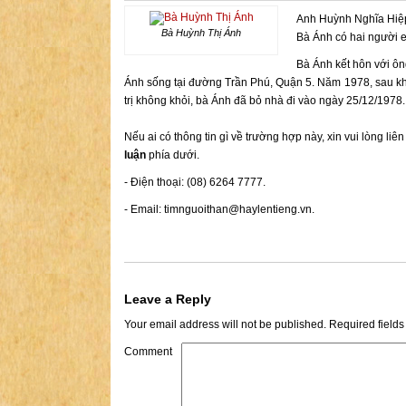
Anh Huỳnh Nghĩa Hiệp,
Bà Huỳnh Thị Ánh
Bà Ánh có hai người e
Bà Ánh kết hôn với ôn
Ánh sống tại đường Trần Phú, Quận 5. Năm 1978, sau khi
trị không khỏi, bà Ánh đã bỏ nhà đi vào ngày 25/12/1978.
Nếu ai có thông tin gì về trường hợp này, xin vui lòng liê
luận
phía dưới.
- Điện thoại: (08) 6264 7777.
- Email:
timnguoithan@haylentieng.vn
.
Leave a Reply
Your email address will not be published.
Required field
Comment