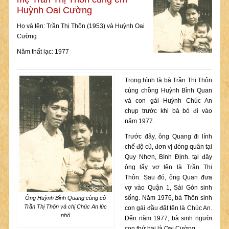
Huỳnh Oai Cường
Họ và tên: Trần Thị Thôn (1953) và Huỳnh Oai
Cường
Năm thất lạc: 1977
Trong hình là bà Trần Thị Thôn
cùng chồng Huỳnh Bỉnh Quan
và con gái Huỳnh Chúc An
chụp trước khi bà bỏ đi vào
năm 1977.
Trước đây, ông Quang đi lính
chế độ cũ, đơn vị đóng quân tại
Quy Nhơn, Bình Định. tại đây
ông lấy vợ tên là Trần Thị
Thôn. Sau đó, ông Quan đưa
vợ vào Quận 1, Sài Gòn sinh
sống. Năm 1976, bà Thôn sinh
Ông Huỳnh Bỉnh Quang cùng cô
Trần Thị Thôn và chị Chúc An lúc
con gái đầu đặt tên là Chúc An.
nhỏ
Đến năm 1977, bà sinh người
con thứ hai là Oai Cường.