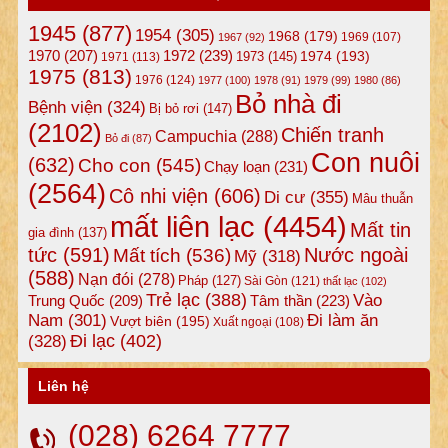
1945
(877)
1954
(305)
1968
(179)
1969
(107)
1967
(92)
1972
(239)
1970
(207)
1974
(193)
1973
(145)
1971
(113)
1975
(813)
1976
(124)
1977
(100)
1978
(91)
1979
(99)
1980
(86)
Bỏ nhà đi
Bệnh viện
(324)
Bị bỏ rơi
(147)
(2102)
Chiến tranh
Campuchia
(288)
Bỏ đi
(87)
Con nuôi
(632)
Cho con
(545)
Chạy loạn
(231)
(2564)
Cô nhi viện
(606)
Di cư
(355)
Mâu thuẫn
mất liên lạc
(4454)
Mất tin
gia đình
(137)
tức
(591)
Nước ngoài
Mất tích
(536)
Mỹ
(318)
(588)
Nạn đói
(278)
Pháp
(127)
Sài Gòn
(121)
thất lạc
(102)
Trẻ lạc
(388)
Vào
Tâm thần
(223)
Trung Quốc
(209)
Nam
(301)
Đi làm ăn
Vượt biên
(195)
Xuất ngoại
(108)
Đi lạc
(402)
(328)
Liên hệ
(028) 6264 7777