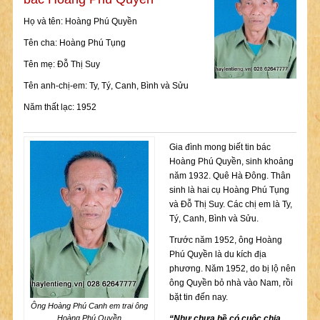
Họ và tên: Hoàng Phú Quyền
Tên cha: Hoàng Phú Tụng
Tên mẹ: Đỗ Thị Suy
Tên anh-chị-em: Ty, Tý, Canh, Bình và Sửu
Năm thất lạc: 1952
Gia đình mong biết tin bác
Hoàng Phú Quyền, sinh khoảng
năm 1932. Quê Hà Đông. Thân
sinh là hai cụ Hoàng Phú Tụng
và Đỗ Thị Suy. Các chị em là Ty,
Tý, Canh, Bình và Sửu.
Trước năm 1952, ông Hoàng
Phú Quyền là du kích địa
phương. Năm 1952, do bị lộ nên
ông Quyền bỏ nhà vào Nam, rồi
bặt tin đến nay.
Ông Hoàng Phú Canh em trai ông
Hoàng Phú Quyền
“Như chưa hề có cuộc chia