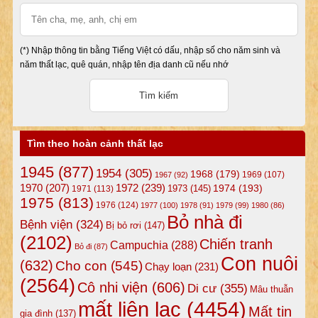
(*) Nhập thông tin bằng Tiếng Việt có dấu, nhập số cho năm sinh và
năm thất lạc, quê quán, nhập tên địa danh cũ nếu nhớ
Tìm theo hoàn cảnh thất lạc
1945
(877)
1954
(305)
1968
(179)
1969
(107)
1967
(92)
1972
(239)
1970
(207)
1974
(193)
1973
(145)
1971
(113)
1975
(813)
1976
(124)
1977
(100)
1978
(91)
1979
(99)
1980
(86)
Bỏ nhà đi
Bệnh viện
(324)
Bị bỏ rơi
(147)
(2102)
Chiến tranh
Campuchia
(288)
Bỏ đi
(87)
Con nuôi
(632)
Cho con
(545)
Chạy loạn
(231)
(2564)
Cô nhi viện
(606)
Di cư
(355)
Mâu thuẫn
mất liên lạc
(4454)
Mất tin
gia đình
(137)