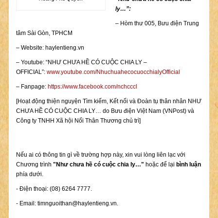
ly…”:
– Hòm thư 005, Bưu điện Trung
tâm Sài Gòn, TPHCM
– Website: haylentieng.vn
– Youtube: “NHƯ CHƯA HỀ CÓ CUỘC CHIA LY –
OFFICIAL”:
www.youtube.com/NhuchuahecocuocchialyOfficial
– Fanpage:
https://www.facebook.com/nchcccl
[Hoạt động thiện nguyện Tìm kiếm, Kết nối và Đoàn tụ thân nhân NHƯ
CHƯA HỀ CÓ CUỘC CHIA LY… do Bưu điện Việt Nam (VNPost) và
Công ty TNHH Xã hội Nối Thân Thương chủ trì]
Nếu ai có thông tin gì về trường hợp này, xin vui lòng liên lạc với
Chương trình
"Như chưa hề có cuộc chia ly…"
hoặc để lại
bình luận
phía dưới.
- Điện thoại: (08) 6264 7777.
- Email:
timnguoithan@haylentieng.vn
.