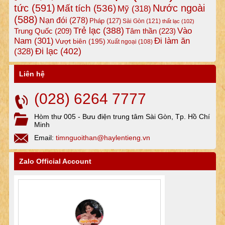
tức
(591)
Nước ngoài
Mất tích
(536)
Mỹ
(318)
(588)
Nạn đói
(278)
Pháp
(127)
Sài Gòn
(121)
thất lạc
(102)
Trẻ lạc
(388)
Vào
Tâm thần
(223)
Trung Quốc
(209)
Nam
(301)
Đi làm ăn
Vượt biên
(195)
Xuất ngoại
(108)
Đi lạc
(402)
(328)
Liên hệ
(028) 6264 7777
Hòm thư 005 - Bưu điện trung tâm Sài Gòn, Tp. Hồ Chí
Minh
Email:
timnguoithan@haylentieng.vn
Zalo Official Account