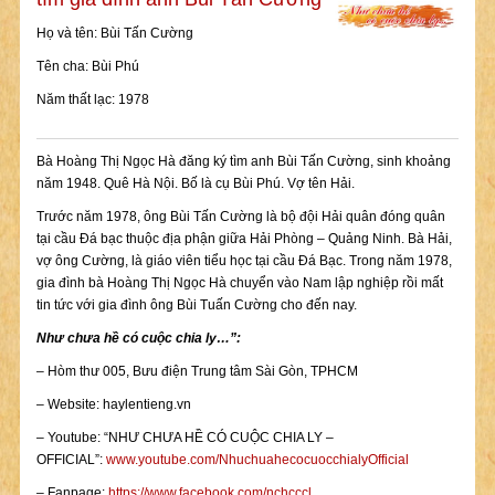
Họ và tên: Bùi Tấn Cường
Tên cha: Bùi Phú
Năm thất lạc: 1978
Bà Hoàng Thị Ngọc Hà đăng ký tìm anh Bùi Tấn Cường, sinh khoảng
năm 1948. Quê Hà Nội. Bố là cụ Bùi Phú. Vợ tên Hải.
Trước năm 1978, ông Bùi Tấn Cường là bộ đội Hải quân đóng quân
tại cầu Đá bạc thuộc địa phận giữa Hải Phòng – Quảng Ninh. Bà Hải,
vợ ông Cường, là giáo viên tiểu học tại cầu Đá Bạc. Trong năm 1978,
gia đình bà Hoàng Thị Ngọc Hà chuyển vào Nam lập nghiệp rồi mất
tin tức với gia đình ông Bùi Tuấn Cường cho đến nay.
Như chưa hề có cuộc chia ly…”:
– Hòm thư 005, Bưu điện Trung tâm Sài Gòn, TPHCM
– Website: haylentieng.vn
– Youtube: “NHƯ CHƯA HỀ CÓ CUỘC CHIA LY –
OFFICIAL”:
www.youtube.com/NhuchuahecocuocchialyOfficial
– Fanpage:
https://www.facebook.com/nchcccl