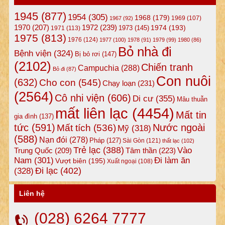
1945
(877)
1954
(305)
1968
(179)
1969
(107)
1967
(92)
1972
(239)
1970
(207)
1974
(193)
1973
(145)
1971
(113)
1975
(813)
1976
(124)
1977
(100)
1978
(91)
1979
(99)
1980
(86)
Bỏ nhà đi
Bệnh viện
(324)
Bị bỏ rơi
(147)
(2102)
Chiến tranh
Campuchia
(288)
Bỏ đi
(87)
Con nuôi
(632)
Cho con
(545)
Chạy loạn
(231)
(2564)
Cô nhi viện
(606)
Di cư
(355)
Mâu thuẫn
mất liên lạc
(4454)
Mất tin
gia đình
(137)
tức
(591)
Nước ngoài
Mất tích
(536)
Mỹ
(318)
(588)
Nạn đói
(278)
Pháp
(127)
Sài Gòn
(121)
thất lạc
(102)
Trẻ lạc
(388)
Vào
Tâm thần
(223)
Trung Quốc
(209)
Nam
(301)
Đi làm ăn
Vượt biên
(195)
Xuất ngoại
(108)
Đi lạc
(402)
(328)
Liên hệ
(028) 6264 7777