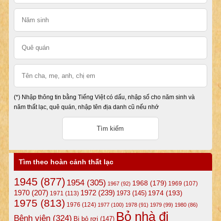
(*) Nhập thông tin bằng Tiếng Việt có dấu, nhập số cho năm sinh và
năm thất lạc, quê quán, nhập tên địa danh cũ nếu nhớ
Tìm theo hoàn cảnh thất lạc
1945
(877)
1954
(305)
1968
(179)
1969
(107)
1967
(92)
1972
(239)
1970
(207)
1974
(193)
1973
(145)
1971
(113)
1975
(813)
1976
(124)
1977
(100)
1978
(91)
1979
(99)
1980
(86)
Bỏ nhà đi
Bệnh viện
(324)
Bị bỏ rơi
(147)