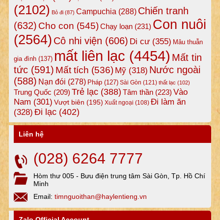
(2102)
Chiến tranh
Campuchia
(288)
Bỏ đi
(87)
Con nuôi
(632)
Cho con
(545)
Chạy loạn
(231)
(2564)
Cô nhi viện
(606)
Di cư
(355)
Mâu thuẫn
mất liên lạc
(4454)
Mất tin
gia đình
(137)
tức
(591)
Nước ngoài
Mất tích
(536)
Mỹ
(318)
(588)
Nạn đói
(278)
Pháp
(127)
Sài Gòn
(121)
thất lạc
(102)
Trẻ lạc
(388)
Vào
Tâm thần
(223)
Trung Quốc
(209)
Nam
(301)
Đi làm ăn
Vượt biên
(195)
Xuất ngoại
(108)
Đi lạc
(402)
(328)
Liên hệ
(028) 6264 7777
Hòm thư 005 - Bưu điện trung tâm Sài Gòn, Tp. Hồ Chí
Minh
Email:
timnguoithan@haylentieng.vn
Zalo Official Account