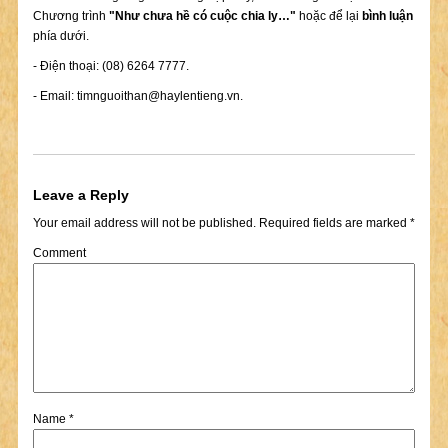
Chương trình
"Như chưa hề có cuộc chia ly…"
hoặc để lại
bình luận
phía dưới.
- Điện thoại: (08) 6264 7777.
- Email:
timnguoithan@haylentieng.vn
.
Leave a Reply
Your email address will not be published.
Required fields are marked
*
Comment
Name
*