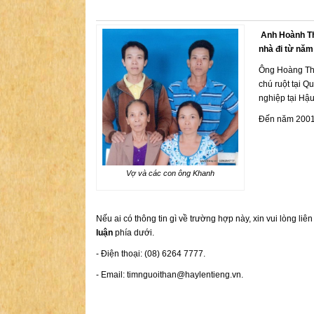
Anh Hoành Thà
nhà đi từ năm
Ông Hoàng Thà
chú ruột tại Q
nghiệp tại Hậu
Đến năm 2001, 
Vợ và các con ông Khanh
Nếu ai có thông tin gì về trường hợp này, xin vui lòng liê
luận
phía dưới.
- Điện thoại: (08) 6264 7777.
- Email:
timnguoithan@haylentieng.vn
.