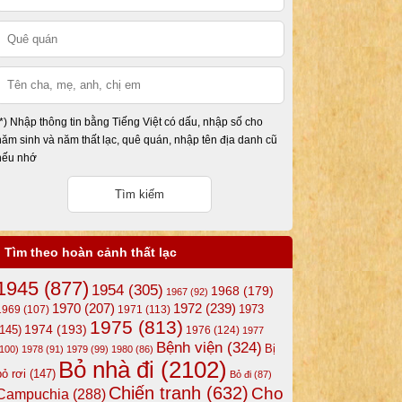
(*) Nhập thông tin bằng Tiếng Việt có dấu, nhập số cho
năm sinh và năm thất lạc, quê quán, nhập tên địa danh cũ
nếu nhớ
Tìm theo hoàn cảnh thất lạc
1945
(877)
1954
(305)
1968
(179)
1967
(92)
1972
(239)
1970
(207)
1973
1969
(107)
1971
(113)
1975
(813)
1974
(193)
(145)
1976
(124)
1977
Bệnh viện
(324)
Bị
(100)
1978
(91)
1979
(99)
1980
(86)
Bỏ nhà đi
(2102)
bỏ rơi
(147)
Bỏ đi
(87)
Chiến tranh
(632)
Cho
Campuchia
(288)