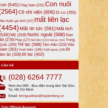
Con nuôi
con
(545)
Chạy loạn
(231)
(2564)
Cô nhi viện
(606)
Di cư
(355)
mất liên lạc
Mâu thuẫn gia đình
(137)
(4454)
Mất tin tức
(591)
Mất tích
Nước ngoài
(588)
(536)
Mỹ
(318)
Nạn
đói
(278)
Trung
Pháp
(127)
Sài Gòn
(121)
thất lạc
(102)
Trẻ lạc
(388)
Vào
Tâm thần
(223)
Quốc
(209)
Nam
(301)
Đi
Vượt biên
(195)
Xuất ngoại
(108)
Đi lạc
(402)
làm ăn
(328)
Liên hệ
(028) 6264 7777
Hòm thư 005 - Bưu điện trung tâm Sài Gòn,
Tp. Hồ Chí Minh
Email:
timnguoithan@haylentieng.vn
Zalo Official Account