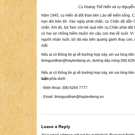
Cụ Hoàng Thế Hiển và cụ Nguyễn
Năm 1945, cụ Hiển đi đốt than bên Lào để kiếm sống. C
nạn đói tràn tới. Vào ngày phát chẩn, cụ Chân đã dẫ
chẩn. Khi đó, bà Tam còn bé quá nên cụ Chân phải đặt 
có hai vợ chồng hiếm muộn xin cậu con trai về nuôi. Vì
người nhận nuôi, bỏ đá vào bên quang gánh thay con, r
mắt.
Nếu ai có thông tin gì về trường hợp này, xin vui lòng li
timnguoithan@haylentieng.vn
, đường dây nóng (08) 6264
Nếu ai có thông tin gì về trường hợp này, xin vui lòng liê
luận
phía dưới.
- Điện thoại: (08) 6264 7777.
- Email:
timnguoithan@haylentieng.vn
.
Leave a Reply