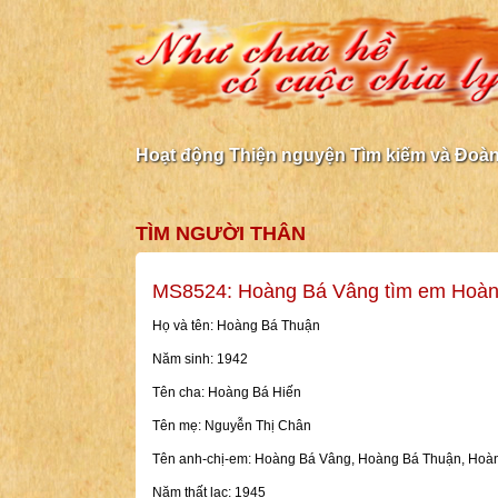
Hoạt động Thiện nguyện Tìm kiếm và Đoàn 
TÌM NGƯỜI THÂN
MS8524: Hoàng Bá Vâng tìm em Hoàn
Họ và tên: Hoàng Bá Thuận
Năm sinh: 1942
Tên cha: Hoàng Bá Hiến
Tên mẹ: Nguyễn Thị Chân
Tên anh-chị-em: Hoàng Bá Vâng, Hoàng Bá Thuận, Hoà
Năm thất lạc: 1945