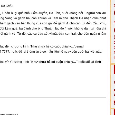
 Thị Chân
ụ Chân ở lại quê nhà Cẩm Xuyên, Hà Tĩnh, nuôi không nổi 3 người con khi
n ông Vâng và gánh hai con Thuận và Tam ra chợ Thạch Hà nhận cơm phát
thêm gạch vào bên thúng của con gái để gánh đi cho cân. Đi đến Cầu Phủ,
 đói kém quá, bà đành cho ông Thuận, lúc đó 4 tuổi, không dám xin địa chỉ
ồi gánh về. Từ đó, các cụ đau xót vì mất đứa con trai, cho đén ngày nhắm
ên lạc đến chương trình “Như chưa hề có cuộc chia ly…”, email
 7777, hoặc để lại thông tin theo mẫu liên hệ ngay bên dưới bài viết này.
n lạc với Chương trình
"Như chưa hề có cuộc chia ly…"
hoặc để lại
bình