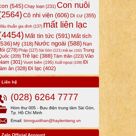
Con nuôi
con
(545)
Chạy loạn
(231)
(2564)
Cô nhi viện
(606)
Di cư
(355)
mất liên lạc
Mâu thuẫn gia đình
(137)
(4454)
Mất tin tức
(591)
Mất tích
Nước ngoài
(588)
(536)
Mỹ
(318)
Nạn
đói
(278)
Trung
Pháp
(127)
Sài Gòn
(121)
thất lạc
(102)
Trẻ lạc
(388)
Vào
Tâm thần
(223)
Quốc
(209)
Nam
(301)
Đi
Vượt biên
(195)
Xuất ngoại
(108)
Đi lạc
(402)
làm ăn
(328)
Liên hệ
(028) 6264 7777
Hòm thư 005 - Bưu điện trung tâm Sài Gòn,
Tp. Hồ Chí Minh
Email:
timnguoithan@haylentieng.vn
Zalo Official Account