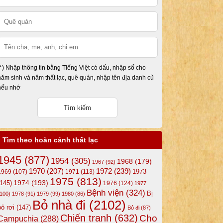
(*) Nhập thông tin bằng Tiếng Việt có dấu, nhập số cho
năm sinh và năm thất lạc, quê quán, nhập tên địa danh cũ
nếu nhớ
Tìm theo hoàn cảnh thất lạc
1945
(877)
1954
(305)
1968
(179)
1967
(92)
1972
(239)
1970
(207)
1973
1969
(107)
1971
(113)
1975
(813)
1974
(193)
(145)
1976
(124)
1977
Bệnh viện
(324)
Bị
(100)
1978
(91)
1979
(99)
1980
(86)
Bỏ nhà đi
(2102)
bỏ rơi
(147)
Bỏ đi
(87)
Chiến tranh
(632)
Cho
Campuchia
(288)