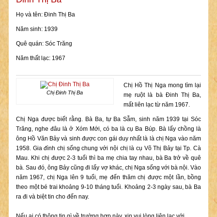
Họ và tên: Đinh Thị Ba
Năm sinh: 1939
Quê quán: Sóc Trăng
Năm thất lạc: 1967
Chị Hồ Thị Nga mong tìm lại
Chị Đinh Thị Ba
mẹ ruột là bà Đinh Thị Ba,
mất liên lạc từ năm 1967.
Chị Nga được biết rằng. Bà Ba, tự Ba Sẫm, sinh năm 1939 tại Sóc
Trăng, nghe đâu là ở Xóm Mới, có ba là cụ Ba Búp. Bà lấy chồng là
ông Hồ Văn Bảy và sinh được con gái duy nhất là là chị Nga vào năm
1958. Gia đình chị sống chung với nội chị là cụ Võ Thị Bảy tại Tp. Cà
Mau. Khi chị được 2-3 tuổi thì ba mẹ chia tay nhau, bà Ba trở về quê
bà. Sau đó, ông Bảy cũng đi lấy vợ khác, chị Nga sống với bà nội. Vào
năm 1967, chị Nga lên 9 tuổi, mẹ đến thăm chị được một lần, bồng
theo một bé trai khoảng 9-10 tháng tuổi. Khoảng 2-3 ngày sau, bà Ba
ra đi và biệt tin cho đến nay.
Nếu ai có thông tin gì về trường hợp này, xin vui lòng liên lạc với