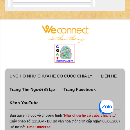
ỦNG HỘ NHƯ CHƯA HỀ CÓ CUỘC CHIA LY
LIÊN HỆ
Trang Tìm Người đi lạc
Trang Facebook
Kênh YouTube
Bản quyền thuộc về chương trình "
Như chưa hề có cuộc chia ly ...
"
Giấy phép số: 225/GP - BC Bộ văn hóa thông tin cấp ngày: 06/06/2007
Hỗ trợ bởi
Time Universal