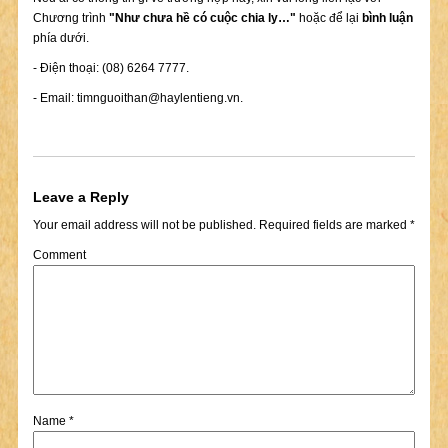
Chương trình
"Như chưa hề có cuộc chia ly…"
hoặc để lại
bình luận
phía dưới.
- Điện thoại: (08) 6264 7777.
- Email:
timnguoithan@haylentieng.vn
.
Leave a Reply
Your email address will not be published.
Required fields are marked
*
Comment
Name
*