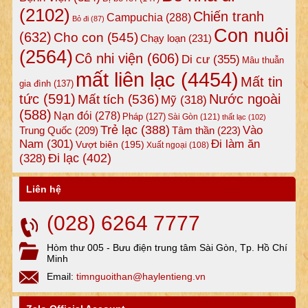
(2102)
Chiến tranh
Campuchia
(288)
Bỏ đi
(87)
Con nuôi
(632)
Cho con
(545)
Chạy loạn
(231)
(2564)
Cô nhi viện
(606)
Di cư
(355)
Mâu thuẫn
mất liên lạc
(4454)
Mất tin
gia đình
(137)
tức
(591)
Nước ngoài
Mất tích
(536)
Mỹ
(318)
(588)
Nạn đói
(278)
Pháp
(127)
Sài Gòn
(121)
thất lạc
(102)
Trẻ lạc
(388)
Vào
Tâm thần
(223)
Trung Quốc
(209)
Nam
(301)
Đi làm ăn
Vượt biên
(195)
Xuất ngoại
(108)
Đi lạc
(402)
(328)
Liên hệ
(028) 6264 7777
Hòm thư 005 - Bưu điện trung tâm Sài Gòn, Tp. Hồ Chí
Minh
Email:
timnguoithan@haylentieng.vn