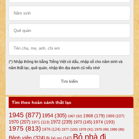
(*) Nhập thông tin bằng Tiếng Việt có dấu, nhập số cho năm sinh và
năm thất lạc, quê quán, nhập tên địa danh cũ nếu nhớ
Tìm theo hoàn cảnh thất lạc
1945
(877)
1954
(305)
1968
(179)
1969
(107)
1967
(92)
1972
(239)
1970
(207)
1974
(193)
1973
(145)
1971
(113)
1975
(813)
1976
(124)
1977
(100)
1978
(91)
1979
(99)
1980
(86)
Bỏ nhà đi
Bệnh viện
(324)
Bị bỏ rơi
(147)