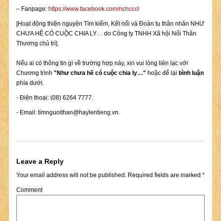
– Fanpage:
https://www.facebook.com/nchcccl
[Hoạt động thiện nguyện Tìm kiếm, Kết nối và Đoàn tụ thân nhân NHƯ
CHƯA HỀ CÓ CUỘC CHIA LY… do Công ty TNHH Xã hội Nối Thân
Thương chủ trì].
Nếu ai có thông tin gì về trường hợp này, xin vui lòng liên lạc với
Chương trình
"Như chưa hề có cuộc chia ly…"
hoặc để lại
bình luận
phía dưới.
- Điện thoại: (08) 6264 7777.
- Email:
timnguoithan@haylentieng.vn
.
Leave a Reply
Your email address will not be published.
Required fields are marked
*
Comment