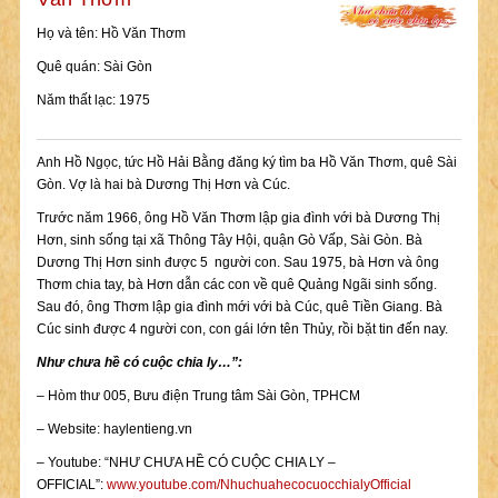
Họ và tên: Hồ Văn Thơm
Quê quán: Sài Gòn
Năm thất lạc: 1975
Anh Hồ Ngọc, tức Hồ Hải Bằng đăng ký tìm ba Hồ Văn Thơm, quê Sài
Gòn. Vợ là hai bà Dương Thị Hơn và Cúc.
Trước năm 1966, ông Hồ Văn Thơm lập gia đình với bà Dương Thị
Hơn, sinh sống tại xã Thông Tây Hội, quận Gò Vấp, Sài Gòn. Bà
Dương Thị Hơn sinh được 5 người con. Sau 1975, bà Hơn và ông
Thơm chia tay, bà Hơn dẫn các con về quê Quảng Ngãi sinh sống.
Sau đó, ông Thơm lập gia đình mới với bà Cúc, quê Tiền Giang. Bà
Cúc sinh được 4 người con, con gái lớn tên Thủy, rồi bặt tin đến nay.
Như chưa hề có cuộc chia ly…”:
– Hòm thư 005, Bưu điện Trung tâm Sài Gòn, TPHCM
– Website: haylentieng.vn
– Youtube: “NHƯ CHƯA HỀ CÓ CUỘC CHIA LY –
OFFICIAL”:
www.youtube.com/NhuchuahecocuocchialyOfficial