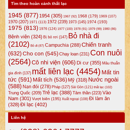
Tìm theo hoàn cảnh thất lạc
1945
(877)
1954
(305)
1968
(179)
1969
(107)
1967
(92)
1972
(239)
1970
(207)
1974
(193)
1973
(145)
1971
(113)
1975
(813)
1976
(124)
1977
(100)
1978
(91)
1979
(99)
1980
(86)
Bỏ nhà đi
Bệnh viện
(324)
Bị bỏ rơi
(147)
(2102)
Chiến tranh
Campuchia
(288)
Bỏ đi
(87)
Con nuôi
(632)
Cho con
(545)
Chạy loạn
(231)
(2564)
Cô nhi viện
(606)
Di cư
(355)
Mâu thuẫn
mất liên lạc
(4454)
Mất tin
gia đình
(137)
tức
(591)
Nước ngoài
Mất tích
(536)
Mỹ
(318)
(588)
Nạn đói
(278)
Pháp
(127)
Sài Gòn
(121)
thất lạc
(102)
Trẻ lạc
(388)
Vào
Tâm thần
(223)
Trung Quốc
(209)
Nam
(301)
Đi làm ăn
Vượt biên
(195)
Xuất ngoại
(108)
Đi lạc
(402)
(328)
Liên hệ