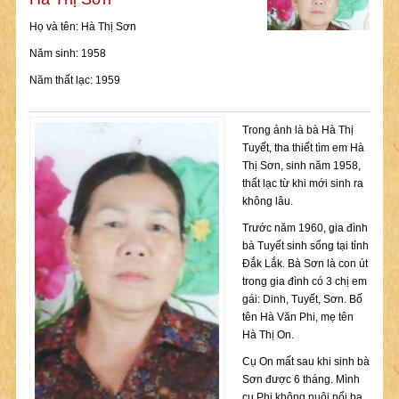
Họ và tên: Hà Thị Sơn
Năm sinh: 1958
Năm thất lạc: 1959
Trong ảnh là bà Hà Thị
Tuyết, tha thiết tìm em Hà
Thị Sơn, sinh năm 1958,
thất lạc từ khi mới sinh ra
không lâu.
Trước năm 1960, gia đình
bà Tuyết sinh sống tại tỉnh
Đắk Lắk. Bà Sơn là con út
trong gia đình có 3 chị em
gái: Dinh, Tuyết, Sơn. Bố
tên Hà Văn Phi, mẹ tên
Hà Thị On.
Cụ On mất sau khi sinh bà
Sơn được 6 tháng. Mình
cụ Phi không nuôi nổi ba