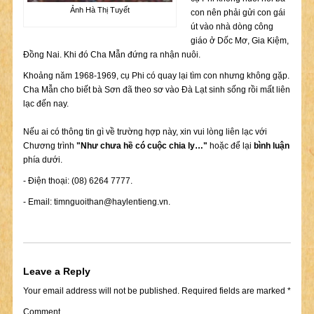
Ảnh Hà Thị Tuyết
con nên phải gửi con gái
út vào nhà dòng công
giáo ở Dốc Mơ, Gia Kiệm,
Đồng Nai. Khi đó Cha Mẫn đứng ra nhận nuôi.
Khoảng năm 1968-1969, cụ Phi có quay lại tìm con nhưng không gặp.
Cha Mẫn cho biết bà Sơn đã theo sơ vào Đà Lạt sinh sống rồi mất liên
lạc đến nay.
Nếu ai có thông tin gì về trường hợp này, xin vui lòng liên lạc với
Chương trình
"Như chưa hề có cuộc chia ly…"
hoặc để lại
bình luận
phía dưới.
- Điện thoại: (08) 6264 7777.
- Email:
timnguoithan@haylentieng.vn
.
Leave a Reply
Your email address will not be published.
Required fields are marked
*
Comment