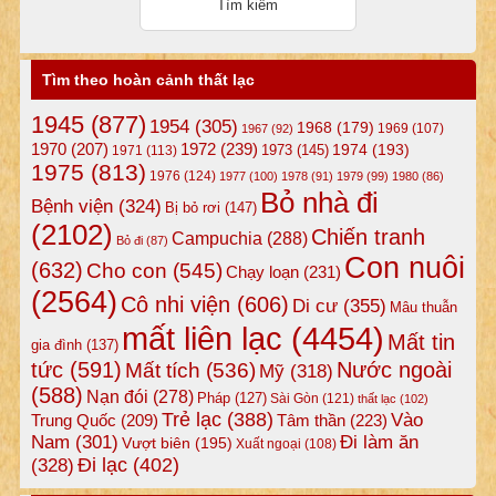
Tìm theo hoàn cảnh thất lạc
1945
(877)
1954
(305)
1968
(179)
1969
(107)
1967
(92)
1972
(239)
1970
(207)
1974
(193)
1973
(145)
1971
(113)
1975
(813)
1976
(124)
1977
(100)
1978
(91)
1979
(99)
1980
(86)
Bỏ nhà đi
Bệnh viện
(324)
Bị bỏ rơi
(147)
(2102)
Chiến tranh
Campuchia
(288)
Bỏ đi
(87)
Con nuôi
(632)
Cho con
(545)
Chạy loạn
(231)
(2564)
Cô nhi viện
(606)
Di cư
(355)
Mâu thuẫn
mất liên lạc
(4454)
Mất tin
gia đình
(137)
tức
(591)
Nước ngoài
Mất tích
(536)
Mỹ
(318)
(588)
Nạn đói
(278)
Pháp
(127)
Sài Gòn
(121)
thất lạc
(102)
Trẻ lạc
(388)
Vào
Tâm thần
(223)
Trung Quốc
(209)
Nam
(301)
Đi làm ăn
Vượt biên
(195)
Xuất ngoại
(108)
Đi lạc
(402)
(328)