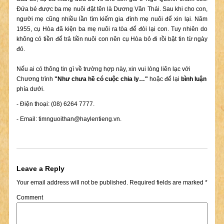
Đứa bé được ba mẹ nuôi đặt tên là Dương Văn Thái. Sau khi cho con,
người mẹ cũng nhiều lần tìm kiếm gia đình mẹ nuôi để xin lại. Năm
1955, cụ Hòa đã kiện ba mẹ nuôi ra tòa để đòi lại con. Tuy nhiên do
không có tiền để trả tiền nuôi con nên cụ Hòa bỏ đi rồi bặt tin từ ngày
đó.
Nếu ai có thông tin gì về trường hợp này, xin vui lòng liên lạc với
Chương trình
"Như chưa hề có cuộc chia ly…"
hoặc để lại
bình luận
phía dưới.
- Điện thoại: (08) 6264 7777.
- Email:
timnguoithan@haylentieng.vn
.
Leave a Reply
Your email address will not be published.
Required fields are marked
*
Comment