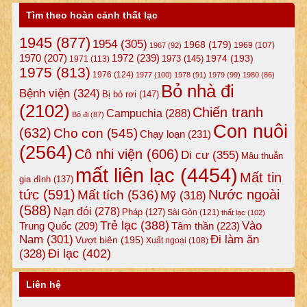
Tìm theo hoàn cảnh thất lạc
1945
(877)
1954
(305)
1968
(179)
1969
(107)
1967
(92)
1972
(239)
1970
(207)
1974
(193)
1973
(145)
1971
(113)
1975
(813)
1976
(124)
1977
(100)
1978
(91)
1979
(99)
1980
(86)
Bỏ nhà đi
Bệnh viện
(324)
Bị bỏ rơi
(147)
(2102)
Chiến tranh
Campuchia
(288)
Bỏ đi
(87)
Con nuôi
(632)
Cho con
(545)
Chạy loạn
(231)
(2564)
Cô nhi viện
(606)
Di cư
(355)
Mâu thuẫn
mất liên lạc
(4454)
Mất tin
gia đình
(137)
tức
(591)
Nước ngoài
Mất tích
(536)
Mỹ
(318)
(588)
Nạn đói
(278)
Pháp
(127)
Sài Gòn
(121)
thất lạc
(102)
Trẻ lạc
(388)
Vào
Tâm thần
(223)
Trung Quốc
(209)
Nam
(301)
Đi làm ăn
Vượt biên
(195)
Xuất ngoại
(108)
Đi lạc
(402)
(328)
Liên hệ