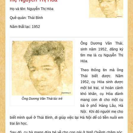
Họ và tên: Nguyễn Thị Hòa
Quê quán: Thái Bình
Năm thất lạc: 1952
Ông Dương Văn Thái,
sinh năm 1952, đăng ký
tìm mẹ là cụ Nguyễn Thị
Hòa.
Theo thông tin mà ông
Thái biết được. Năm
1952, cụ Hòa sinh được
một bé trai, vì hoàn cảnh
khó khăn, cụ Hòa đành
Ông Dương Văn Thái lúc trẻ
mang con đi cho một cụ
bà ở phố Hàng Lâu, Hà
Nội. Khi đó người mẹ cho
biết mình quê ở Thái Bình, đi giúp việc tại Hà Nội để có tiền nuôi em
trai ăn học.
Sau đó, cụ bà mang đứa bé về cho con gái ở Ngõ Quềnh chăm sóc.