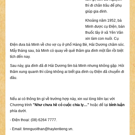
thì đi chăn trâu để phụ
giúp gia đình.
Khoảng năm 1952, bà
Minh được cụ Điện, bán
thuốc tây ở xã Yên Vân
xin làm con nuôi. Cụ
Điện đưa bà Minh về cho vợ cụ ở phố Hàng Bè, Hải Dương chăm sóc.
Mấy tháng sau, bà Minh có quay về quê thăm gia đình một lần rồi biệt
tích đến nay.
Sau này, gia đình đã đi Hải Dương tìm bà Minh nhưng không gặp. Hỏi
thăm xung quanh thì cũng không ai biết gia đình cụ Điện đã chuyển đi
đâu.
Nếu ai có thông tin gì về trường hợp này, xin vui lòng liên lạc với
Chương trình
"Như chưa hề có cuộc chia ly…"
hoặc để lại
bình luận
phía dưới.
- Điện thoại: (08) 6264 7777.
- Email:
timnguoithan@haylentieng.vn
.