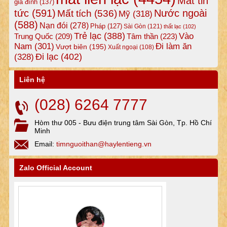
Mất tin
gia đình
(137)
tức
(591)
Nước ngoài
Mất tích
(536)
Mỹ
(318)
(588)
Nạn đói
(278)
Pháp
(127)
Sài Gòn
(121)
thất lạc
(102)
Trẻ lạc
(388)
Vào
Tâm thần
(223)
Trung Quốc
(209)
Nam
(301)
Đi làm ăn
Vượt biên
(195)
Xuất ngoại
(108)
Đi lạc
(402)
(328)
Liên hệ
(028) 6264 7777
Hòm thư 005 - Bưu điện trung tâm Sài Gòn, Tp. Hồ Chí
Minh
Email:
timnguoithan@haylentieng.vn
Zalo Official Account