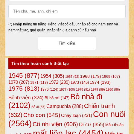
(*) Nhập thông tin bằng Tiếng Việt có dấu, nhập số cho năm sinh và
năm thất lạc, quê quán, nhập tên địa danh cũ nếu nhớ
Tìm theo hoàn cảnh thất lạc
1945
(877)
1954
(305)
1968
(179)
1969
(107)
1967
(92)
1972
(239)
1970
(207)
1974
(193)
1973
(145)
1971
(113)
1975
(813)
1976
(124)
1977
(100)
1978
(91)
1979
(99)
1980
(86)
Bỏ nhà đi
Bệnh viện
(324)
Bị bỏ rơi
(147)
(2102)
Chiến tranh
Campuchia
(288)
Bỏ đi
(87)
Con nuôi
(632)
Cho con
(545)
Chạy loạn
(231)
(2564)
Cô nhi viện
(606)
Di cư
(355)
Mâu thuẫn
mất liên lạc
(4454)