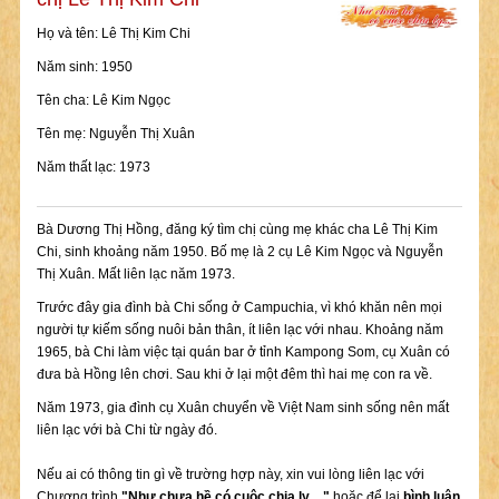
Họ và tên: Lê Thị Kim Chi
Năm sinh: 1950
Tên cha: Lê Kim Ngọc
Tên mẹ: Nguyễn Thị Xuân
Năm thất lạc: 1973
Bà Dương Thị Hồng, đăng ký tìm chị cùng mẹ khác cha Lê Thị Kim
Chi, sinh khoảng năm 1950. Bố mẹ là 2 cụ Lê Kim Ngọc và Nguyễn
Thị Xuân. Mất liên lạc năm 1973.
Trước đây gia đình bà Chi sống ở Campuchia, vì khó khăn nên mọi
người tự kiếm sống nuôi bản thân, ít liên lạc với nhau. Khoảng năm
1965, bà Chi làm việc tại quán bar ở tỉnh Kampong Som, cụ Xuân có
đưa bà Hồng lên chơi. Sau khi ở lại một đêm thì hai mẹ con ra về.
Năm 1973, gia đình cụ Xuân chuyển về Việt Nam sinh sống nên mất
liên lạc với bà Chi từ ngày đó.
Nếu ai có thông tin gì về trường hợp này, xin vui lòng liên lạc với
Chương trình
"Như chưa hề có cuộc chia ly…"
hoặc để lại
bình luận