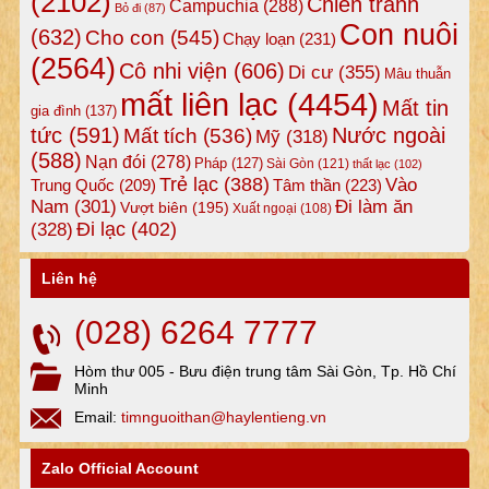
(2102)
Chiến tranh
Campuchia
(288)
Bỏ đi
(87)
Con nuôi
(632)
Cho con
(545)
Chạy loạn
(231)
(2564)
Cô nhi viện
(606)
Di cư
(355)
Mâu thuẫn
mất liên lạc
(4454)
Mất tin
gia đình
(137)
tức
(591)
Nước ngoài
Mất tích
(536)
Mỹ
(318)
(588)
Nạn đói
(278)
Pháp
(127)
Sài Gòn
(121)
thất lạc
(102)
Trẻ lạc
(388)
Vào
Tâm thần
(223)
Trung Quốc
(209)
Nam
(301)
Đi làm ăn
Vượt biên
(195)
Xuất ngoại
(108)
Đi lạc
(402)
(328)
Liên hệ
(028) 6264 7777
Hòm thư 005 - Bưu điện trung tâm Sài Gòn, Tp. Hồ Chí
Minh
Email:
timnguoithan@haylentieng.vn
Zalo Official Account