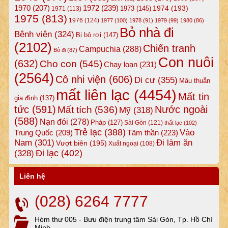
1972
(239)
1970
(207)
1974
(193)
1973
(145)
1971
(113)
1975
(813)
1976
(124)
1977
(100)
1978
(91)
1979
(99)
1980
(86)
Bỏ nhà đi
Bệnh viện
(324)
Bị bỏ rơi
(147)
(2102)
Chiến tranh
Campuchia
(288)
Bỏ đi
(87)
Con nuôi
(632)
Cho con
(545)
Chạy loạn
(231)
(2564)
Cô nhi viện
(606)
Di cư
(355)
Mâu thuẫn
mất liên lạc
(4454)
Mất tin
gia đình
(137)
tức
(591)
Nước ngoài
Mất tích
(536)
Mỹ
(318)
(588)
Nạn đói
(278)
Pháp
(127)
Sài Gòn
(121)
thất lạc
(102)
Trẻ lạc
(388)
Vào
Tâm thần
(223)
Trung Quốc
(209)
Nam
(301)
Đi làm ăn
Vượt biên
(195)
Xuất ngoại
(108)
Đi lạc
(402)
(328)
Liên hệ
(028) 6264 7777
Hòm thư 005 - Bưu điện trung tâm Sài Gòn, Tp. Hồ Chí
Minh