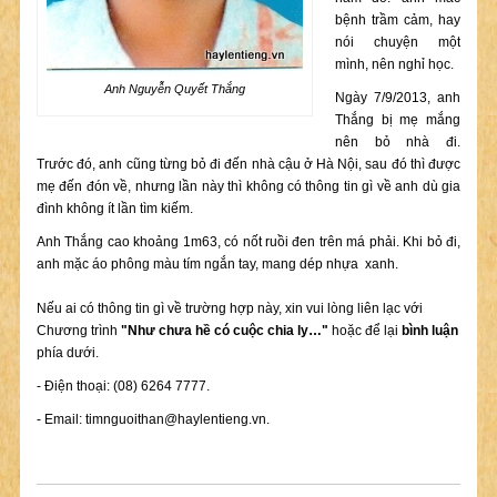
bệnh trầm cảm, hay
nói chuyện một
mình, nên nghỉ học.
Anh Nguyễn Quyết Thắng
Ngày 7/9/2013, anh
Thắng bị mẹ mắng
nên bỏ nhà đi.
Trước đó, anh cũng từng bỏ đi đến nhà cậu ở Hà Nội, sau đó thì được
mẹ đến đón về, nhưng lần này thì không có thông tin gì về anh dù gia
đình không ít lần tìm kiếm.
Anh Thắng cao khoảng 1m63, có nốt ruồi đen trên má phải. Khi bỏ đi,
anh mặc áo phông màu tím ngắn tay, mang dép nhựa xanh.
Nếu ai có thông tin gì về trường hợp này, xin vui lòng liên lạc với
Chương trình
"Như chưa hề có cuộc chia ly…"
hoặc để lại
bình luận
phía dưới.
- Điện thoại: (08) 6264 7777.
- Email:
timnguoithan@haylentieng.vn
.