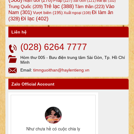
Pháp
(127)
Sài Gòn
(121)
thất lạc
(102)
Trẻ lạc
(388)
Vào
Tâm thần
(223)
Trung Quốc
(209)
Nam
(301)
Đi làm ăn
Vượt biên
(195)
Xuất ngoại
(108)
Đi lạc
(402)
(328)
Liên hệ
(028) 6264 7777
Hòm thư 005 - Bưu điện trung tâm Sài Gòn, Tp. Hồ Chí
Minh
Email:
timnguoithan@haylentieng.vn
Zalo Official Account