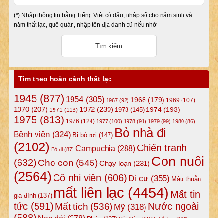
(*) Nhập thông tin bằng Tiếng Việt có dấu, nhập số cho năm sinh và
năm thất lạc, quê quán, nhập tên địa danh cũ nếu nhớ
Tìm theo hoàn cảnh thất lạc
1945
(877)
1954
(305)
1968
(179)
1969
(107)
1967
(92)
1972
(239)
1970
(207)
1974
(193)
1973
(145)
1971
(113)
1975
(813)
1976
(124)
1977
(100)
1978
(91)
1979
(99)
1980
(86)
Bỏ nhà đi
Bệnh viện
(324)
Bị bỏ rơi
(147)
(2102)
Chiến tranh
Campuchia
(288)
Bỏ đi
(87)
Con nuôi
(632)
Cho con
(545)
Chạy loạn
(231)
(2564)
Cô nhi viện
(606)
Di cư
(355)
Mâu thuẫn
mất liên lạc
(4454)
Mất tin
gia đình
(137)
tức
(591)
Nước ngoài
Mất tích
(536)
Mỹ
(318)
(588)
Nạn đói
(278)