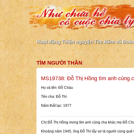
Hoạt động Thiện nguyện Tìm kiếm và Đoàn 
TÌM NGƯỜI THÂN
MS19738: Đỗ Thị Hồng tìm anh cùng 
Họ và tên: Đỗ Cháu
Tên cha: Đỗ Thí
Năm thất lạc: 1977
Chị Đỗ Thị Hồng mong tìm anh cùng cha khác mẹ Đỗ Chá
Khoảng năm 1945, ông Đỗ Thí lấy vợ là người cùng quê 