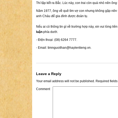
Thí tập kết ra Bắc. Lúc này, con trai còn quá nhỏ nên ôn
Năm 1977, ông về quê tìm vợ con nhưng không gặp nên trở
anh Cháu để gia đình được đoàn tụ.
Nếu ai có thông tin gì về trường hợp này, xin vui lòng liê
luận
phía dưới.
- Điện thoại: (08) 6264 7777.
- Email:
timnguoithan@haylentieng.vn
.
Leave a Reply
Your email address will not be published.
Required field
Comment