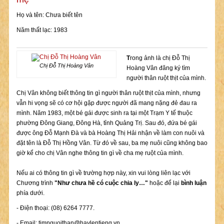
Họ và tên: Chưa biết tên
Năm thất lạc: 1983
T
rong ảnh là chị Đỗ Thị
Chị Đỗ Thị Hoàng Vân
Hoàng Vân đăng ký tìm
người thân ruột thịt của mình.
Chị Vân không biết thông tin gì người thân ruột thịt của mình, nhưng
vẫn hi vọng sẽ có cơ hội gặp được người đã mang nặng đẻ đau ra
mình. Năm 1983, một bé gái được sinh ra tại một Trạm Y tế thuộc
phường Đông Giang, Đông Hà, tỉnh Quảng Trị. Sau đó, đứa bé gái
được ông Đỗ Mạnh Đà và bà Hoàng Thị Hải nhận về làm con nuôi và
đặt tên là Đỗ Thị Hồng Vân. Từ đó về sau, ba mẹ nuôi cũng không bao
giờ kể cho chị Vân nghe thông tin gì về cha mẹ ruột của mình.
Nếu ai có thông tin gì về trường hợp này, xin vui lòng liên lạc với
Chương trình
"Như chưa hề có cuộc chia ly…"
hoặc để lại
bình luận
phía dưới.
- Điện thoại: (08) 6264 7777.
- Email:
timnguoithan@haylentieng.vn
.