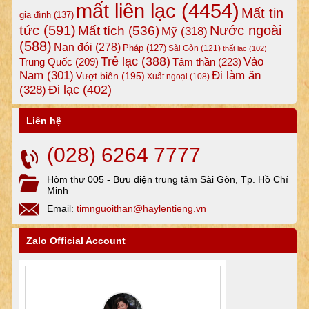
mất liên lạc
(4454)
Mất tin
gia đình
(137)
tức
(591)
Nước ngoài
Mất tích
(536)
Mỹ
(318)
(588)
Nạn đói
(278)
Pháp
(127)
Sài Gòn
(121)
thất lạc
(102)
Trẻ lạc
(388)
Vào
Tâm thần
(223)
Trung Quốc
(209)
Nam
(301)
Đi làm ăn
Vượt biên
(195)
Xuất ngoại
(108)
Đi lạc
(402)
(328)
Liên hệ
(028) 6264 7777
Hòm thư 005 - Bưu điện trung tâm Sài Gòn, Tp. Hồ Chí
Minh
Email:
timnguoithan@haylentieng.vn
Zalo Official Account