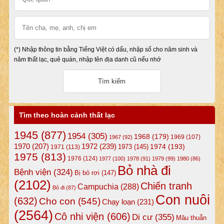
(*) Nhập thông tin bằng Tiếng Việt có dấu, nhập số cho năm sinh và
năm thất lạc, quê quán, nhập tên địa danh cũ nếu nhớ
Tìm theo hoàn cảnh thất lạc
1945
(877)
1954
(305)
1968
(179)
1969
(107)
1967
(92)
1972
(239)
1970
(207)
1974
(193)
1973
(145)
1971
(113)
1975
(813)
1976
(124)
1977
(100)
1978
(91)
1979
(99)
1980
(86)
Bỏ nhà đi
Bệnh viện
(324)
Bị bỏ rơi
(147)
(2102)
Chiến tranh
Campuchia
(288)
Bỏ đi
(87)
Con nuôi
(632)
Cho con
(545)
Chạy loạn
(231)
(2564)
Cô nhi viện
(606)
Di cư
(355)
Mâu thuẫn