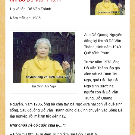
Họ và tên: Đỗ Văn Thành
Năm thất lạc: 1985
Anh Đỗ Quang Nguyên
đăng ký tìm bố Đỗ Văn
Thành, sinh năm 1949.
Quê Vĩnh Phúc.
Trước năm 1978, ông
Đỗ Văn Thành lập gia
đình với bà Đinh Thị
Ngọ, quê Hà Tây. Bà
Ngọ sinh được hai
Bà Đinh Thị Ngọ
người con là Đỗ Văn
Trung, Đỗ Quang
Nguyên. Năm 1985, ông bà chia tay, bà Ngọ đưa hai con về quê sinh
sống. Sau đó, ông Đỗ Văn Thành cùng gia đình chuyển vào Sông Bé
lập nghiệp, rồi mất tin tức đến nay.
Như chưa hề có cuộc chia ly…”:
– Hòm thư 005, Bưu điện Trung tâm Sài Gòn, TPHCM