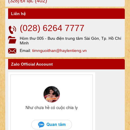
Đi lạc
(402)
(328)
Liên hệ
(028) 6264 7777
Hòm thư 005 - Bưu điện trung tâm Sài Gòn, Tp. Hồ Chí
Minh
Email:
timnguoithan@haylentieng.vn
Zalo Official Account