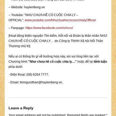
– Website: haylentieng.vn
– Youtube: “NHƯ CHƯA HỀ CÓ CUỘC CHIA LY –
OFFICIAL”:
www.youtube.com/NhuchuahecocuocchialyOfficial
– Fanpage:
https://www.facebook.com/nchcccl
[Hoạt động thiện nguyện Tìm kiếm, Kết nối và Đoàn tụ thân nhân NHƯ
CHƯA HỀ CÓ CUỘC CHIA LY… do Công ty TNHH Xã hội Nối Thân
Thương chủ trì].
Nếu ai có thông tin gì về trường hợp này, xin vui lòng liên lạc với
Chương trình
"Như chưa hề có cuộc chia ly…"
hoặc để lại
bình luận
phía dưới.
- Điện thoại: (08) 6264 7777.
- Email:
timnguoithan@haylentieng.vn
.
Leave a Reply
Your email address will not be published.
Required fields are marked
*