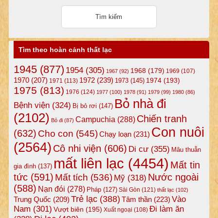
Tìm theo hoàn cảnh thất lạc
1945
(877)
1954
(305)
1968
(179)
1969
(107)
1967
(92)
1972
(239)
1970
(207)
1974
(193)
1973
(145)
1971
(113)
1975
(813)
1976
(124)
1977
(100)
1978
(91)
1979
(99)
1980
(86)
Bỏ nhà đi
Bệnh viện
(324)
Bị bỏ rơi
(147)
(2102)
Chiến tranh
Campuchia
(288)
Bỏ đi
(87)
Con nuôi
(632)
Cho con
(545)
Chạy loạn
(231)
(2564)
Cô nhi viện
(606)
Di cư
(355)
Mâu thuẫn
mất liên lạc
(4454)
Mất tin
gia đình
(137)
tức
(591)
Nước ngoài
Mất tích
(536)
Mỹ
(318)
(588)
Nạn đói
(278)
Pháp
(127)
Sài Gòn
(121)
thất lạc
(102)
Trẻ lạc
(388)
Vào
Tâm thần
(223)
Trung Quốc
(209)
Nam
(301)
Đi làm ăn
Vượt biên
(195)
Xuất ngoại
(108)