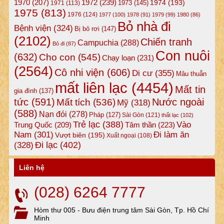
1972
(239)
1970
(207)
1974
(193)
1973
(145)
1971
(113)
1975
(813)
1976
(124)
1977
(100)
1978
(91)
1979
(99)
1980
(86)
Bỏ nhà đi
Bệnh viện
(324)
Bị bỏ rơi
(147)
(2102)
Chiến tranh
Campuchia
(288)
Bỏ đi
(87)
Con nuôi
(632)
Cho con
(545)
Chạy loạn
(231)
(2564)
Cô nhi viện
(606)
Di cư
(355)
Mâu thuẫn
mất liên lạc
(4454)
Mất tin
gia đình
(137)
tức
(591)
Nước ngoài
Mất tích
(536)
Mỹ
(318)
(588)
Nạn đói
(278)
Pháp
(127)
Sài Gòn
(121)
thất lạc
(102)
Trẻ lạc
(388)
Vào
Tâm thần
(223)
Trung Quốc
(209)
Nam
(301)
Đi làm ăn
Vượt biên
(195)
Xuất ngoại
(108)
Đi lạc
(402)
(328)
Liên hệ
(028) 6264 7777
Hòm thư 005 - Bưu điện trung tâm Sài Gòn, Tp. Hồ Chí
Minh