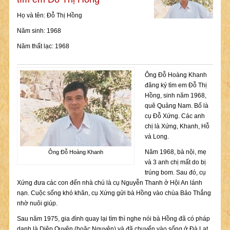
Họ và tên: Đỗ Thị Hồng
Năm sinh: 1968
Năm thất lạc: 1968
Ông Đỗ Hoàng Khanh
đăng ký tìm em Đỗ Thị
Hồng, sinh năm 1968,
quê Quảng Nam. Bố là
cụ Đỗ Xứng. Các anh
chị là Xứng, Khanh, Hỗ
và Long.
Năm 1968, bà nội, mẹ
Ông Đỗ Hoàng Khanh
và 3 anh chị mất do bị
trúng bom. Sau đó, cụ
Xứng đưa các con đến nhà chú là cụ Nguyễn Thanh ở Hội An lánh
nạn. Cuộc sống khó khăn, cụ Xứng gửi bà Hồng vào chùa Bảo Thắng
nhờ nuôi giúp.
Sau năm 1975, gia đình quay lại tìm thì nghe nói bà Hồng đã có pháp
danh là Diệp Quyên (hoặc Nguyên) và đã chuyển vào sống ở Đà Lạt