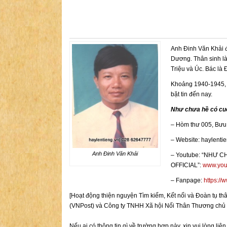
Anh Đinh Văn Khải đ
Dương. Thân sinh là
Triệu và Úc. Bác là 
Khoảng 1940-1945, 
bặt tin đến nay.
Như chưa hề có cuộ
– Hòm thư 005, Bưu
– Website: haylenti
Anh Đinh Văn Khải
– Youtube: “NHƯ 
OFFICIAL”:
www.you
– Fanpage:
https://
[Hoạt động thiện nguyện Tìm kiếm, Kết nối và Đoàn t
(VNPost) và Công ty TNHH Xã hội Nối Thân Thương chủ tr
Nếu ai có thông tin gì về trường hợp này, xin vui lòng liê