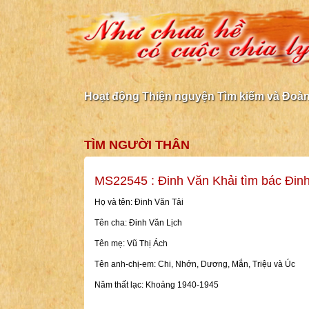
Hoạt động Thiện nguyện Tìm kiếm và Đoàn 
TÌM NGƯỜI THÂN
MS22545 : Đinh Văn Khải tìm bác Đinh
Họ và tên: Đinh Văn Tải
Tên cha: Đinh Văn Lịch
Tên mẹ: Vũ Thị Ách
Tên anh-chị-em: Chi, Nhớn, Dương, Mắn, Triệu và Úc
Năm thất lạc: Khoảng 1940-1945