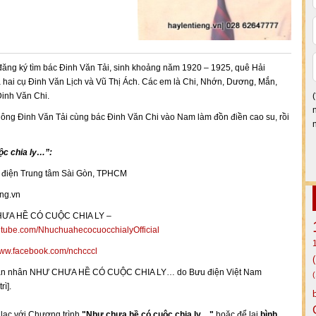
ăng ký tìm bác Đinh Văn Tải, sinh khoảng năm 1920 – 1925, quê Hải
 hai cụ Đinh Văn Lịch và Vũ Thị Ách. Các em là Chi, Nhớn, Dương, Mắn,
Đinh Văn Chi.
ông Đinh Văn Tải cùng bác Đinh Văn Chi vào Nam làm đồn điền cao su, rồi
c chia ly…”:
 điện Trung tâm Sài Gòn, TPHCM
eng.vn
CHƯA HỀ CÓ CUỘC CHIA LY –
tube.com/NhuchuahecocuocchialyOfficial
www.facebook.com/nchcccl
ụ thân nhân NHƯ CHƯA HỀ CÓ CUỘC CHIA LY… do Bưu điện Việt Nam
ì].
n lạc với Chương trình
"Như chưa hề có cuộc chia ly…"
hoặc để lại
bình