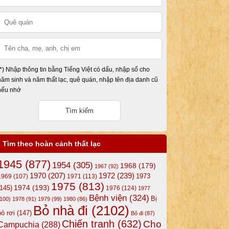
(*) Nhập thông tin bằng Tiếng Việt có dấu, nhập số cho
năm sinh và năm thất lạc, quê quán, nhập tên địa danh cũ
nếu nhớ
Tìm theo hoàn cảnh thất lạc
1945
(877)
1954
(305)
1968
(179)
1967
(92)
1972
(239)
1970
(207)
1973
1969
(107)
1971
(113)
1975
(813)
1974
(193)
(145)
1976
(124)
1977
Bệnh viện
(324)
Bị
(100)
1978
(91)
1979
(99)
1980
(86)
Bỏ nhà đi
(2102)
bỏ rơi
(147)
Bỏ đi
(87)
Chiến tranh
(632)
Cho
Campuchia
(288)