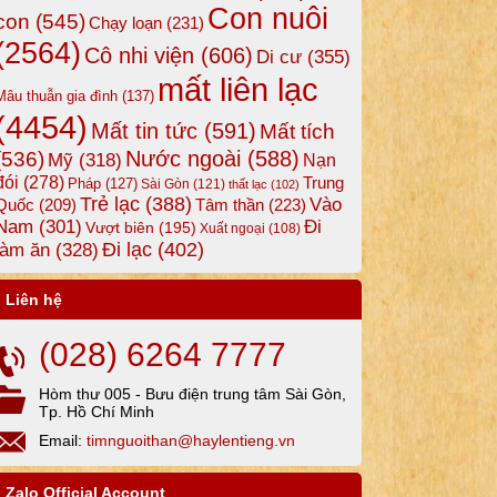
Con nuôi
con
(545)
Chạy loạn
(231)
(2564)
Cô nhi viện
(606)
Di cư
(355)
mất liên lạc
Mâu thuẫn gia đình
(137)
(4454)
Mất tin tức
(591)
Mất tích
Nước ngoài
(588)
(536)
Mỹ
(318)
Nạn
đói
(278)
Trung
Pháp
(127)
Sài Gòn
(121)
thất lạc
(102)
Trẻ lạc
(388)
Vào
Tâm thần
(223)
Quốc
(209)
Nam
(301)
Đi
Vượt biên
(195)
Xuất ngoại
(108)
Đi lạc
(402)
làm ăn
(328)
Liên hệ
(028) 6264 7777
Hòm thư 005 - Bưu điện trung tâm Sài Gòn,
Tp. Hồ Chí Minh
Email:
timnguoithan@haylentieng.vn
Zalo Official Account