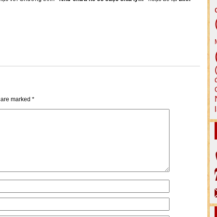
s are marked
*