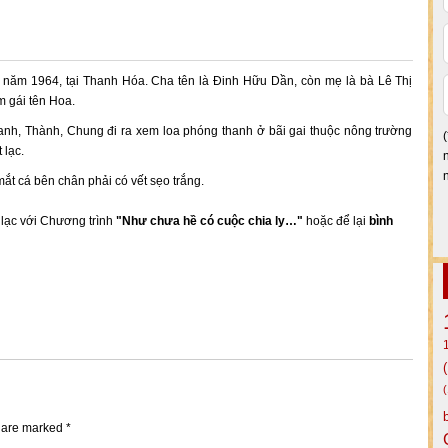
năm 1964, tại Thanh Hóa. Cha tên là Đinh Hữu Dần, còn mẹ là bà Lê Thị
m gái tên Hoa.
nh, Thành, Chung đi ra xem loa phóng thanh ở bãi gai thuộc nông trường
 lạc.
 mắt cá bên chân phải có vết sẹo trắng.
n lạc với Chương trình
"Như chưa hề có cuộc chia ly…"
hoặc để lại
bình
s are marked
*