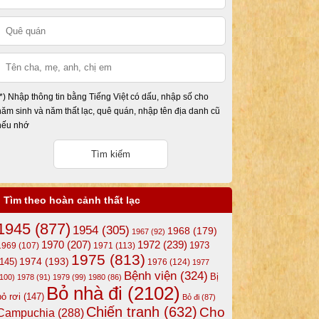
(*) Nhập thông tin bằng Tiếng Việt có dấu, nhập số cho
năm sinh và năm thất lạc, quê quán, nhập tên địa danh cũ
nếu nhớ
Tìm theo hoàn cảnh thất lạc
1945
(877)
1954
(305)
1968
(179)
1967
(92)
1972
(239)
1970
(207)
1973
1969
(107)
1971
(113)
1975
(813)
1974
(193)
(145)
1976
(124)
1977
Bệnh viện
(324)
Bị
(100)
1978
(91)
1979
(99)
1980
(86)
Bỏ nhà đi
(2102)
bỏ rơi
(147)
Bỏ đi
(87)
Chiến tranh
(632)
Cho
Campuchia
(288)