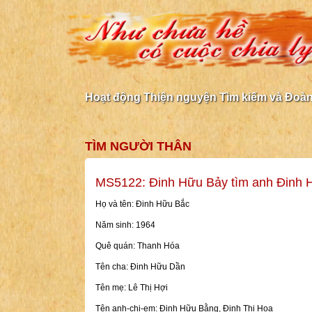
Hoạt động Thiện nguyện Tìm kiếm và Đoàn 
TÌM NGƯỜI THÂN
MS5122: Đinh Hữu Bảy tìm anh Đinh 
Họ và tên: Đinh Hữu Bắc
Năm sinh: 1964
Quê quán: Thanh Hóa
Tên cha: Đinh Hữu Dần
Tên mẹ: Lê Thị Hợi
Tên anh-chị-em: Đinh Hữu Bằng, Đinh Thị Hoa