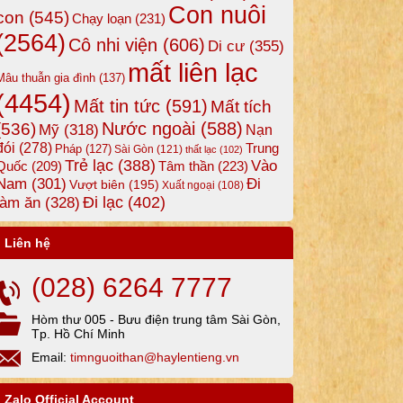
Con nuôi
con
(545)
Chạy loạn
(231)
(2564)
Cô nhi viện
(606)
Di cư
(355)
mất liên lạc
Mâu thuẫn gia đình
(137)
(4454)
Mất tin tức
(591)
Mất tích
Nước ngoài
(588)
(536)
Mỹ
(318)
Nạn
đói
(278)
Trung
Pháp
(127)
Sài Gòn
(121)
thất lạc
(102)
Trẻ lạc
(388)
Vào
Tâm thần
(223)
Quốc
(209)
Nam
(301)
Đi
Vượt biên
(195)
Xuất ngoại
(108)
Đi lạc
(402)
làm ăn
(328)
Liên hệ
(028) 6264 7777
Hòm thư 005 - Bưu điện trung tâm Sài Gòn,
Tp. Hồ Chí Minh
Email:
timnguoithan@haylentieng.vn
Zalo Official Account