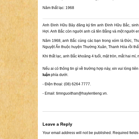
Năm thất lạc: 1968
Anh Đinh Hữu Bảy đăng ký tìm anh Đinh Hữu Bắc, sinh 
Hợi. Anh Bắc còn người anh cả tên Bằng và một người e
Năm 1968, anh Bắc cùng các bạn trong xóm là Đức, Tha
Nguyệt Ấn thuộc huyện Thường Xuân, Thanh Hóa rồi thất
Khi thất lạc, anh Bắc khoảng 4 tuổi, mặt tròn, mắt hai mí,
Nếu ai có thông tin gì về trường hợp này, xin vui lòng liê
luận
phía dưới.
- Điện thoại: (08) 6264 7777.
- Email:
timnguoithan@haylentieng.vn
.
Leave a Reply
Your email address will not be published.
Required field