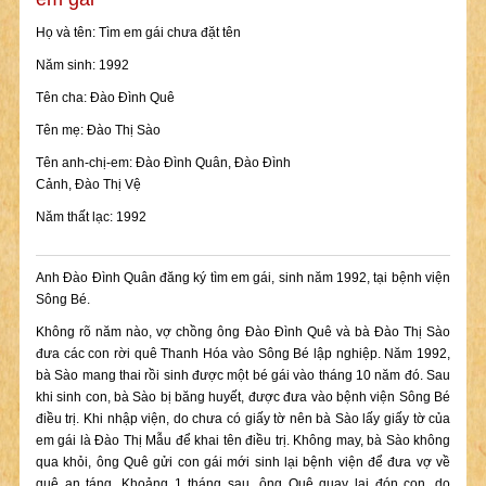
Họ và tên: Tìm em gái chưa đặt tên
Năm sinh: 1992
Tên cha: Đào Đình Quê
Tên mẹ: Đào Thị Sào
Tên anh-chị-em: Đào Đình Quân, Đào Đình
Cảnh, Đào Thị Vệ
Năm thất lạc: 1992
Anh Đào Đình Quân đăng ký tìm em gái, sinh năm 1992, tại bệnh viện
Sông Bé.
Không rõ năm nào, vợ chồng ông Đào Đình Quê và bà Đào Thị Sào
đưa các con rời quê Thanh Hóa vào Sông Bé lập nghiệp. Năm 1992,
bà Sào mang thai rồi sinh được một bé gái vào tháng 10 năm đó. Sau
khi sinh con, bà Sào bị băng huyết, được đưa vào bệnh viện Sông Bé
điều trị. Khi nhập viện, do chưa có giấy tờ nên bà Sào lấy giấy tờ của
em gái là Đào Thị Mẫu để khai tên điều trị. Không may, bà Sào không
qua khỏi, ông Quê gửi con gái mới sinh lại bệnh viện để đưa vợ về
quê an táng. Khoảng 1 tháng sau, ông Quê quay lại đón con, do