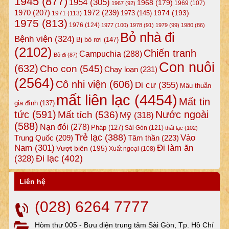
1945
(877)
1954
(305)
1968
(179)
1969
(107)
1967
(92)
1972
(239)
1970
(207)
1974
(193)
1973
(145)
1971
(113)
1975
(813)
1976
(124)
1977
(100)
1978
(91)
1979
(99)
1980
(86)
Bỏ nhà đi
Bệnh viện
(324)
Bị bỏ rơi
(147)
(2102)
Chiến tranh
Campuchia
(288)
Bỏ đi
(87)
Con nuôi
(632)
Cho con
(545)
Chạy loạn
(231)
(2564)
Cô nhi viện
(606)
Di cư
(355)
Mâu thuẫn
mất liên lạc
(4454)
Mất tin
gia đình
(137)
tức
(591)
Nước ngoài
Mất tích
(536)
Mỹ
(318)
(588)
Nạn đói
(278)
Pháp
(127)
Sài Gòn
(121)
thất lạc
(102)
Trẻ lạc
(388)
Vào
Tâm thần
(223)
Trung Quốc
(209)
Nam
(301)
Đi làm ăn
Vượt biên
(195)
Xuất ngoại
(108)
Đi lạc
(402)
(328)
Liên hệ
(028) 6264 7777
Hòm thư 005 - Bưu điện trung tâm Sài Gòn, Tp. Hồ Chí