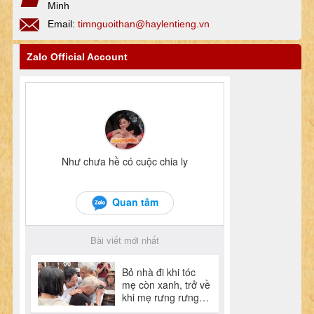
Minh
Email:
timnguoithan@haylentieng.vn
Zalo Official Account