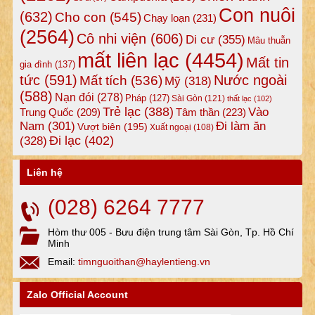
Con nuôi
(632)
Cho con
(545)
Chạy loạn
(231)
(2564)
Cô nhi viện
(606)
Di cư
(355)
Mâu thuẫn
mất liên lạc
(4454)
Mất tin
gia đình
(137)
tức
(591)
Nước ngoài
Mất tích
(536)
Mỹ
(318)
(588)
Nạn đói
(278)
Pháp
(127)
Sài Gòn
(121)
thất lạc
(102)
Trẻ lạc
(388)
Vào
Tâm thần
(223)
Trung Quốc
(209)
Nam
(301)
Đi làm ăn
Vượt biên
(195)
Xuất ngoại
(108)
Đi lạc
(402)
(328)
Liên hệ
(028) 6264 7777
Hòm thư 005 - Bưu điện trung tâm Sài Gòn, Tp. Hồ Chí
Minh
Email:
timnguoithan@haylentieng.vn
Zalo Official Account