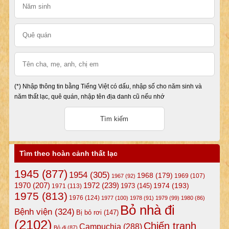
(*) Nhập thông tin bằng Tiếng Việt có dấu, nhập số cho năm sinh và
năm thất lạc, quê quán, nhập tên địa danh cũ nếu nhớ
Tìm theo hoàn cảnh thất lạc
1945
(877)
1954
(305)
1968
(179)
1969
(107)
1967
(92)
1972
(239)
1970
(207)
1974
(193)
1973
(145)
1971
(113)
1975
(813)
1976
(124)
1977
(100)
1978
(91)
1979
(99)
1980
(86)
Bỏ nhà đi
Bệnh viện
(324)
Bị bỏ rơi
(147)
(2102)
Chiến tranh
Campuchia
(288)
Bỏ đi
(87)