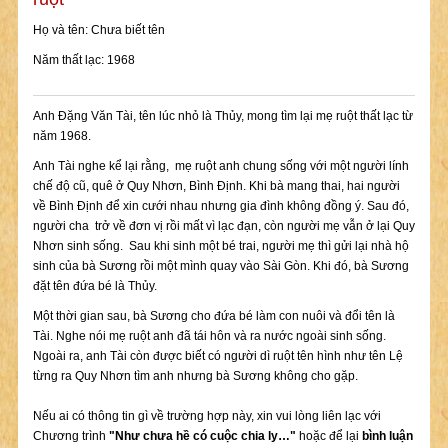
Họ và tên: Chưa biết tên
Năm thất lạc: 1968
Anh Đặng Văn Tài, tên lúc nhỏ là Thủy, mong tìm lại mẹ ruột thất lạc từ
năm 1968.
Anh Tài nghe kể lại rằng, mẹ ruột anh chung sống với một người lính
chế độ cũ, quê ở Quy Nhơn, Bình Định. Khi bà mang thai, hai người
về Bình Định để xin cưới nhau nhưng gia đình không đồng ý. Sau đó,
người cha trở về đơn vị rồi mất vì lạc đạn, còn người mẹ vẫn ở lại Quy
Nhơn sinh sống. Sau khi sinh một bé trai, người mẹ thì gửi lại nhà hộ
sinh của bà Sương rồi một mình quay vào Sài Gòn. Khi đó, bà Sương
đặt tên đứa bé là Thủy.
Một thời gian sau, bà Sương cho đứa bé làm con nuôi và đổi tên là
Tài. Nghe nói mẹ ruột anh đã tái hôn và ra nước ngoài sinh sống.
Ngoài ra, anh Tài còn được biết có người dì ruột tên hình như tên Lệ
từng ra Quy Nhơn tìm anh nhưng bà Sương không cho gặp.
Nếu ai có thông tin gì về trường hợp này, xin vui lòng liên lạc với
Chương trình
"Như chưa hề có cuộc chia ly…"
hoặc để lại
bình luận