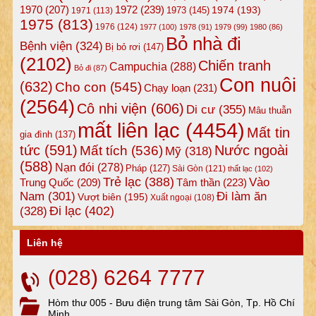
1972
(239)
1970
(207)
1974
(193)
1973
(145)
1971
(113)
1975
(813)
1976
(124)
1977
(100)
1978
(91)
1979
(99)
1980
(86)
Bỏ nhà đi
Bệnh viện
(324)
Bị bỏ rơi
(147)
(2102)
Chiến tranh
Campuchia
(288)
Bỏ đi
(87)
Con nuôi
(632)
Cho con
(545)
Chạy loạn
(231)
(2564)
Cô nhi viện
(606)
Di cư
(355)
Mâu thuẫn
mất liên lạc
(4454)
Mất tin
gia đình
(137)
tức
(591)
Nước ngoài
Mất tích
(536)
Mỹ
(318)
(588)
Nạn đói
(278)
Pháp
(127)
Sài Gòn
(121)
thất lạc
(102)
Trẻ lạc
(388)
Vào
Tâm thần
(223)
Trung Quốc
(209)
Nam
(301)
Đi làm ăn
Vượt biên
(195)
Xuất ngoại
(108)
Đi lạc
(402)
(328)
Liên hệ
(028) 6264 7777
Hòm thư 005 - Bưu điện trung tâm Sài Gòn, Tp. Hồ Chí
Minh