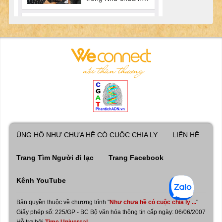
ỦNG HỘ NHƯ CHƯA HỀ CÓ CUỘC CHIA LY
LIÊN HỆ
Trang Tìm Người đi lạc
Trang Facebook
Kênh YouTube
Bản quyền thuộc về chương trình "
Như chưa hề có cuộc chia ly ...
"
Giấy phép số: 225/GP - BC Bộ văn hóa thông tin cấp ngày: 06/06/2007
Hỗ trợ bởi
Time Universal