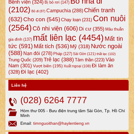
Bỏ nhà đi
Bệnh viện
(324)
Bị bỏ rơi
(147)
(2102)
Chiến tranh
Campuchia
(288)
Bỏ đi
(87)
Con nuôi
(632)
Cho con
(545)
Chạy loạn
(231)
(2564)
Cô nhi viện
(606)
Di cư
(355)
Mâu thuẫn
mất liên lạc
(4454)
Mất tin
gia đình
(137)
tức
(591)
Nước ngoài
Mất tích
(536)
Mỹ
(318)
(588)
Nạn đói
(278)
Pháp
(127)
Sài Gòn
(121)
thất lạc
(102)
Trẻ lạc
(388)
Vào
Tâm thần
(223)
Trung Quốc
(209)
Nam
(301)
Đi làm ăn
Vượt biên
(195)
Xuất ngoại
(108)
Đi lạc
(402)
(328)
Liên hệ
(028) 6264 7777
Hòm thư 005 - Bưu điện trung tâm Sài Gòn, Tp. Hồ Chí
Minh
Email:
timnguoithan@haylentieng.vn