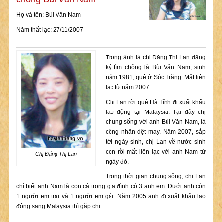
Họ và tên: Bùi Văn Nam
Năm thất lạc: 27/11/2007
Trong ảnh là chị Đặng Thị Lan đăng
ký tìm chồng là Bùi Văn Nam, sinh
năm 1981, quê ở Sóc Trăng. Mất liên
lạc từ năm 2007.
Chị Lan rời quê Hà Tĩnh đi xuất khẩu
lao động tại Malaysia. Tại đây chị
chung sống với anh Bùi Văn Nam, là
công nhân dệt may. Năm 2007, sắp
tới ngày sinh, chị Lan về nước sinh
con rồi mất liên lạc với anh Nam từ
Chị Đặng Thị Lan
ngày đó.
Trong thời gian chung sống, chị Lan
chỉ biết anh Nam là con cả trong gia đình có 3 anh em. Dưới anh còn
1 người em trai và 1 người em gái. Năm 2005 anh đi xuất khẩu lao
động sang Malaysia thì gặp chị.