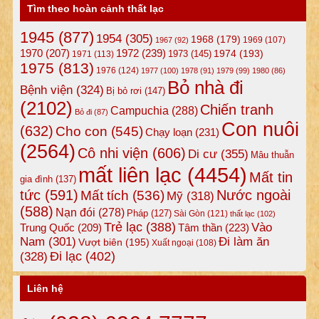
Tìm theo hoàn cảnh thất lạc
1945
(877)
1954
(305)
1968
(179)
1969
(107)
1967
(92)
1972
(239)
1970
(207)
1974
(193)
1973
(145)
1971
(113)
1975
(813)
1976
(124)
1977
(100)
1978
(91)
1979
(99)
1980
(86)
Bỏ nhà đi
Bệnh viện
(324)
Bị bỏ rơi
(147)
(2102)
Chiến tranh
Campuchia
(288)
Bỏ đi
(87)
Con nuôi
(632)
Cho con
(545)
Chạy loạn
(231)
(2564)
Cô nhi viện
(606)
Di cư
(355)
Mâu thuẫn
mất liên lạc
(4454)
Mất tin
gia đình
(137)
tức
(591)
Nước ngoài
Mất tích
(536)
Mỹ
(318)
(588)
Nạn đói
(278)
Pháp
(127)
Sài Gòn
(121)
thất lạc
(102)
Trẻ lạc
(388)
Vào
Tâm thần
(223)
Trung Quốc
(209)
Nam
(301)
Đi làm ăn
Vượt biên
(195)
Xuất ngoại
(108)
Đi lạc
(402)
(328)
Liên hệ