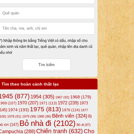
(*) Nhập thông tin bằng Tiếng Việt có dấu, nhập số cho
năm sinh và năm thất lạc, quê quán, nhập tên địa danh cũ
nếu nhớ
Tìm theo hoàn cảnh thất lạc
1945
(877)
1954
(305)
1968
(179)
1967
(92)
1972
(239)
1970
(207)
1973
1969
(107)
1971
(113)
1975
(813)
1974
(193)
(145)
1976
(124)
1977
Bệnh viện
(324)
Bị
(100)
1978
(91)
1979
(99)
1980
(86)
Bỏ nhà đi
(2102)
bỏ rơi
(147)
Bỏ đi
(87)
Chiến tranh
(632)
Cho
Campuchia
(288)