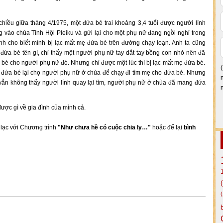
chiều giữa tháng 4/1975, một đứa bé trai khoảng 3,4 tuổi được người lính
 vào chùa Tỉnh Hội Pleiku và gửi lại cho một phụ nữ đang ngồi nghỉ trong
ính cho biết mình bị lạc mất mẹ đứa bé trên đường chạy loạn. Anh ta cũng
đứa bé tên gì, chỉ thấy một người phụ nữ tay dắt tay bồng con nhỏ nên đã
bé cho người phụ nữ đó. Nhưng chỉ được một lúc thì bị lạc mất mẹ đứa bé.
i đứa bé lại chọ người phụ nữ ở chùa để chạy đi tìm mẹ cho đứa bé. Nhưng
ẫn không thấy người lính quay lại tìm, người phụ nữ ở chùa đã mang đứa
ược gì về gia đình của mình cả.
n lạc với Chương trình
"Như chưa hề có cuộc chia ly…"
hoặc để lại
bình