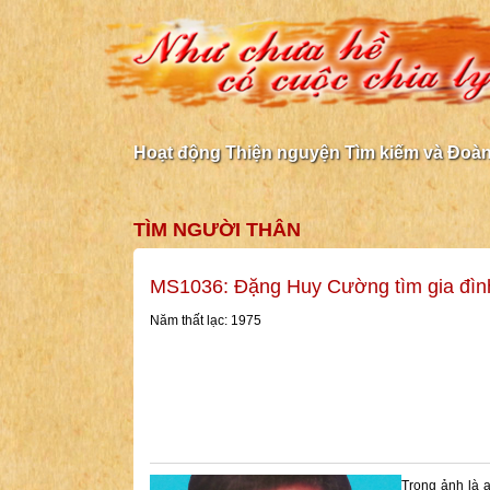
Hoạt động Thiện nguyện Tìm kiếm và Đoàn 
TÌM NGƯỜI THÂN
MS1036: Đặng Huy Cường tìm gia đìn
Năm thất lạc: 1975
Trong ảnh là 