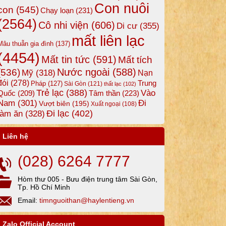
Con nuôi
con
(545)
Chạy loạn
(231)
(2564)
Cô nhi viện
(606)
Di cư
(355)
mất liên lạc
Mâu thuẫn gia đình
(137)
(4454)
Mất tin tức
(591)
Mất tích
Nước ngoài
(588)
(536)
Mỹ
(318)
Nạn
đói
(278)
Trung
Pháp
(127)
Sài Gòn
(121)
thất lạc
(102)
Trẻ lạc
(388)
Vào
Tâm thần
(223)
Quốc
(209)
Nam
(301)
Đi
Vượt biên
(195)
Xuất ngoại
(108)
Đi lạc
(402)
làm ăn
(328)
Liên hệ
(028) 6264 7777
Hòm thư 005 - Bưu điện trung tâm Sài Gòn,
Tp. Hồ Chí Minh
Email:
timnguoithan@haylentieng.vn
Zalo Official Account