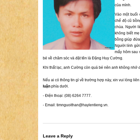
của mình.
Vào một buổi 
chế độ cũ bồng
chùa. Người l
không biết mẹ 
bồng giúp đứa 
Người lính gử
mấy hôm sau v
bé về chăm sóc và đặt tên là Đặng Huy Cường.
Khi thất lạc, anh Cường còn quá bé nên anh không nhớ đ
Nếu ai có thông tin gì về trường hợp này, xin vui lòng liê
luận
phía dưới.
- Điện thoại: (08) 6264 7777.
- Email:
timnguoithan@haylentieng.vn
.
Leave a Reply