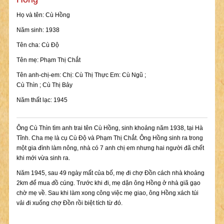
Họ và tên: Cù Hồng
Năm sinh: 1938
Tên cha: Cù Độ
Tên mẹ: Phạm Thị Chắt
Tên anh-chị-em: Chị: Cù Thị Thực Em: Cù Ngũ ;
Cù Thìn ; Cù Thị Bảy
Năm thất lạc: 1945
Ông Cù Thìn tìm anh trai tên Cù Hồng, sinh khoảng năm 1938, tại Hà
Tĩnh. Cha mẹ là cụ Cù Độ và Phạm Thị Chắt. Ông Hồng sinh ra trong
một gia đình làm nông, nhà có 7 anh chị em nhưng hai người đã chết
khi mới vừa sinh ra.
Năm 1945, sau 49 ngày mất của bố, mẹ đi chợ Đồn cách nhà khoảng
2km để mua đồ cúng. Trước khi đi, mẹ dặn ông Hồng ở nhà giã gạo
chờ mẹ về. Sau khi làm xong công việc mẹ giao, ông Hồng xách túi
vải đi xuống chợ Đồn rồi biệt tích từ đó.