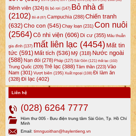
Bỏ nhà đi
Bệnh viện
(324)
Bị bỏ rơi
(147)
(2102)
Chiến tranh
Campuchia
(288)
Bỏ đi
(87)
Con nuôi
(632)
Cho con
(545)
Chạy loạn
(231)
(2564)
Cô nhi viện
(606)
Di cư
(355)
Mâu thuẫn
mất liên lạc
(4454)
Mất tin
gia đình
(137)
tức
(591)
Nước ngoài
Mất tích
(536)
Mỹ
(318)
(588)
Nạn đói
(278)
Pháp
(127)
Sài Gòn
(121)
thất lạc
(102)
Trẻ lạc
(388)
Vào
Tâm thần
(223)
Trung Quốc
(209)
Nam
(301)
Đi làm ăn
Vượt biên
(195)
Xuất ngoại
(108)
Đi lạc
(402)
(328)
Liên hệ
(028) 6264 7777
Hòm thư 005 - Bưu điện trung tâm Sài Gòn, Tp. Hồ Chí
Minh
Email:
timnguoithan@haylentieng.vn