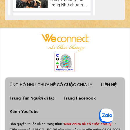
ỦNG HỘ NHƯ CHƯA HỀ CÓ CUỘC CHIA LY
LIÊN HỆ
Trang Tìm Người đi lạc
Trang Facebook
Kênh YouTube
Bản quyền thuộc về chương trình "
Như chưa hề có cuộc chia ly ...
"
Giấy phép số: 225/GP - BC Bộ văn hóa thông tin cấp ngày: 06/06/2007