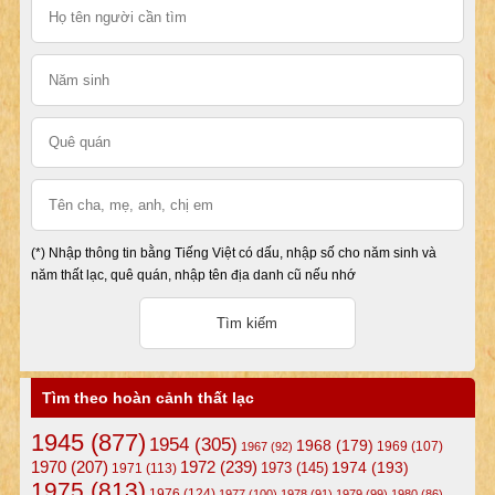
(*) Nhập thông tin bằng Tiếng Việt có dấu, nhập số cho năm sinh và
năm thất lạc, quê quán, nhập tên địa danh cũ nếu nhớ
Tìm theo hoàn cảnh thất lạc
1945
(877)
1954
(305)
1968
(179)
1969
(107)
1967
(92)
1972
(239)
1970
(207)
1974
(193)
1973
(145)
1971
(113)
1975
(813)
1976
(124)
1977
(100)
1978
(91)
1979
(99)
1980
(86)