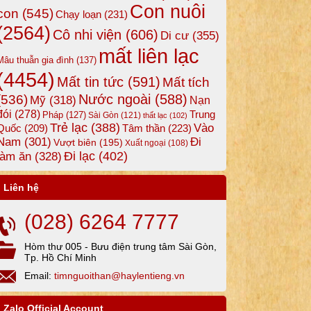
Con nuôi
con
(545)
Chạy loạn
(231)
(2564)
Cô nhi viện
(606)
Di cư
(355)
mất liên lạc
Mâu thuẫn gia đình
(137)
(4454)
Mất tin tức
(591)
Mất tích
Nước ngoài
(588)
(536)
Mỹ
(318)
Nạn
đói
(278)
Trung
Pháp
(127)
Sài Gòn
(121)
thất lạc
(102)
Trẻ lạc
(388)
Vào
Tâm thần
(223)
Quốc
(209)
Nam
(301)
Đi
Vượt biên
(195)
Xuất ngoại
(108)
Đi lạc
(402)
làm ăn
(328)
Liên hệ
(028) 6264 7777
Hòm thư 005 - Bưu điện trung tâm Sài Gòn,
Tp. Hồ Chí Minh
Email:
timnguoithan@haylentieng.vn
Zalo Official Account