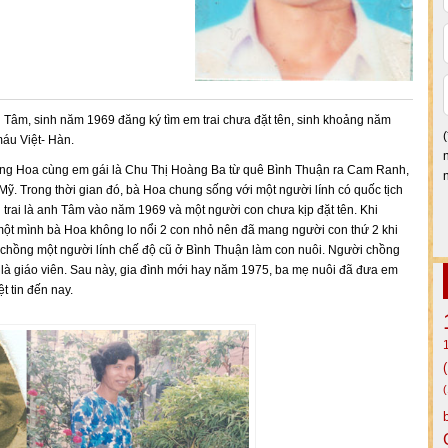
 Tâm, sinh năm 1969 đăng ký tìm em trai chưa đặt tên, sinh khoảng năm
áu Việt- Hàn.
àng Hoa cùng em gái là Chu Thị Hoàng Ba từ quê Bình Thuận ra Cam Ranh,
Mỹ. Trong thời gian đó, bà Hoa chung sống với một người lính có quốc tịch
trai là anh Tâm vào năm 1969 và một người con chưa kịp đặt tên. Khi
một mình bà Hoa không lo nổi 2 con nhỏ nên đã mang người con thứ 2 khi
ợ chồng một người lính chế độ cũ ở Bình Thuận làm con nuôi. Người chồng
, là giáo viên. Sau này, gia đình mới hay năm 1975, ba mẹ nuôi đã đưa em
t tin đến nay.