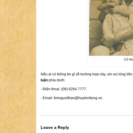
Cô Hoà
Nếu ai có thông tin gì về trường hợp này, xin vui lòng liê
luận
phía dưới.
- Điện thoại: (08) 6264 7777.
- Email:
timnguoithan@haylentieng.vn
.
Leave a Reply