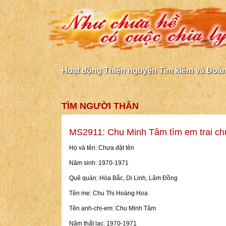
Hoạt động Thiện nguyện Tìm kiếm và Đoàn 
TÌM NGƯỜI THÂN
MS2911: Chu Minh Tâm tìm em trai ch
Họ và tên: Chưa đặt tên
Năm sinh: 1970-1971
Quê quán: Hòa Bắc, Di Linh, Lâm Đồng
Tên mẹ: Chu Thị Hoàng Hoa
Tên anh-chị-em: Chu Minh Tâm
Năm thất lạc: 1970-1971