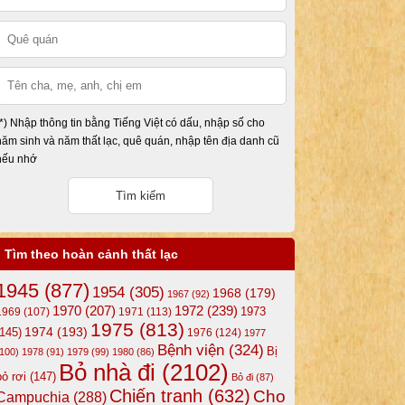
(*) Nhập thông tin bằng Tiếng Việt có dấu, nhập số cho
năm sinh và năm thất lạc, quê quán, nhập tên địa danh cũ
nếu nhớ
Tìm theo hoàn cảnh thất lạc
1945
(877)
1954
(305)
1968
(179)
1967
(92)
1972
(239)
1970
(207)
1973
1969
(107)
1971
(113)
1975
(813)
1974
(193)
(145)
1976
(124)
1977
Bệnh viện
(324)
Bị
(100)
1978
(91)
1979
(99)
1980
(86)
Bỏ nhà đi
(2102)
bỏ rơi
(147)
Bỏ đi
(87)
Chiến tranh
(632)
Cho
Campuchia
(288)