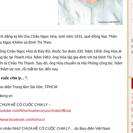
nh đăng ký tìm cha Châu Ngọc Hóa, sinh năm 1931, quê Đồng Nai. Thân
âu Ngọc Khiêm và Đinh Thị Theo.
ông Châu Ngọc Hóa là thủy thủ, thuôc Sư đoàn 330. Năm 1958, ông Hóa đi
ông tác tại Thanh Hóa. Năm 1963, ông Hóa lập gia đình với bà Đinh Thị Tỵ và
 tên là Châu Thị Thanh. Sau đó, ông Hóa chuyển ra Hải Phòng công tác. Năm
thăm vợ con, rồi mất tin tức đến nay.
 cuộc chia ly…”:
ưu điện Trung tâm Sài Gòn, TPHCM
tieng.vn
Ư CHƯA HỀ CÓ CUỘC CHIA LY –
outube.com/NhuchuahecocuocchialyOfficial
://www.facebook.com/nchcccl
ụ thân nhân NHƯ CHƯA HỀ CÓ CUỘC CHIA LY… do Bưu điện Việt Nam