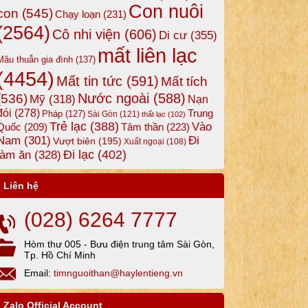
Con nuôi
con
(545)
Chạy loạn
(231)
(2564)
Cô nhi viện
(606)
Di cư
(355)
mất liên lạc
Mâu thuẫn gia đình
(137)
(4454)
Mất tin tức
(591)
Mất tích
Nước ngoài
(588)
(536)
Mỹ
(318)
Nạn
đói
(278)
Trung
Pháp
(127)
Sài Gòn
(121)
thất lạc
(102)
Trẻ lạc
(388)
Vào
Tâm thần
(223)
Quốc
(209)
Nam
(301)
Đi
Vượt biên
(195)
Xuất ngoại
(108)
Đi lạc
(402)
làm ăn
(328)
Liên hệ
(028) 6264 7777
Hòm thư 005 - Bưu điện trung tâm Sài Gòn,
Tp. Hồ Chí Minh
Email:
timnguoithan@haylentieng.vn
Zalo Official Account