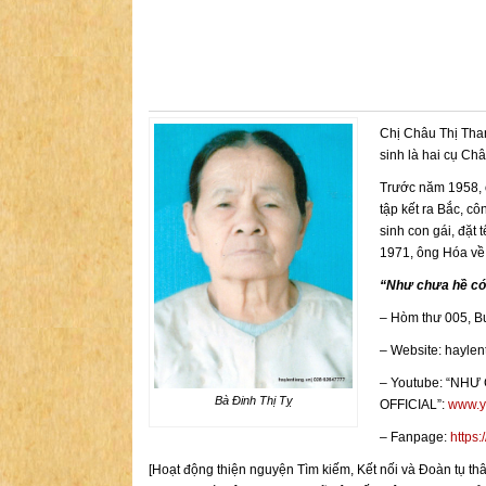
Chị Châu Thị Tha
sinh là hai cụ Ch
Trước năm 1958, 
tập kết ra Bắc, c
sinh con gái, đặt
1971, ông Hóa về 
“Như chưa hề có
– Hòm thư 005, B
– Website: haylen
– Youtube: “NH
Bà Đinh Thị Tỵ
OFFICIAL”:
www.y
– Fanpage:
https
[Hoạt động thiện nguyện Tìm kiếm, Kết nối và Đoàn t