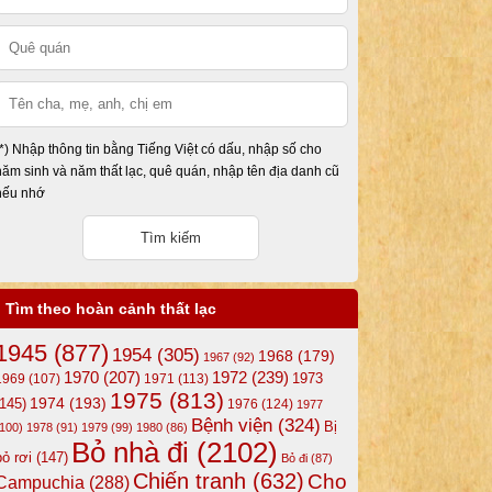
(*) Nhập thông tin bằng Tiếng Việt có dấu, nhập số cho
năm sinh và năm thất lạc, quê quán, nhập tên địa danh cũ
nếu nhớ
Tìm theo hoàn cảnh thất lạc
1945
(877)
1954
(305)
1968
(179)
1967
(92)
1972
(239)
1970
(207)
1973
1969
(107)
1971
(113)
1975
(813)
1974
(193)
(145)
1976
(124)
1977
Bệnh viện
(324)
Bị
(100)
1978
(91)
1979
(99)
1980
(86)
Bỏ nhà đi
(2102)
bỏ rơi
(147)
Bỏ đi
(87)
Chiến tranh
(632)
Cho
Campuchia
(288)