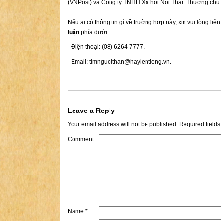
(VNPost) và Công ty TNHH Xã hội Nối Thân Thương chủ t
Nếu ai có thông tin gì về trường hợp này, xin vui lòng liê
luận
phía dưới.
- Điện thoại: (08) 6264 7777.
- Email:
timnguoithan@haylentieng.vn
.
Leave a Reply
Your email address will not be published.
Required field
Comment
Name
*