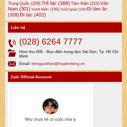
Trẻ lạc
(388)
Vào
Tâm thần
(223)
Trung Quốc
(209)
Nam
(301)
Đi làm ăn
Vượt biên
(195)
Xuất ngoại
(108)
Đi lạc
(402)
(328)
Liên hệ
(028) 6264 7777
Hòm thư 005 - Bưu điện trung tâm Sài Gòn, Tp. Hồ Chí
Minh
Email:
timnguoithan@haylentieng.vn
Zalo Official Account