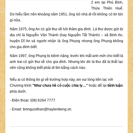
2 em tại Phú Bình,
Thừa Thiên Huế.
Do hiểu lầm nên khoảng năm 1951, ông bỏ nhà đi rồi không có tin tức
gì nữa.
Năm 1975, ông An có gửi thư về hỏi thăm gia đình. Lá thư được gửi từ
địa chỉ là Nguyễn Văn Thành (hay Nguyễn Tất Thành) – xã Bình An,
huyện Dĩ An và người nhận là ông Phụng nhưng ông Phụng không
cho gia đình biết.
Năm 1997, ông Phụng bị bệnh nặng, trước khi mất anh mới cho biết là
anh trai có gửi thư về cho gia đình. Nhưng khi đó lá thư đã bị thất lạc
nên cũng không biết phải đi tìm bằng cách nào.
Nếu ai có thông tin gì về trường hợp này, xin vui lòng liên lạc với
Chương trình
"Như chưa hề có cuộc chia ly…"
hoặc để lại
bình luận
phía dưới.
- Điện thoại: (08) 6264 7777.
- Email:
timnguoithan@haylentieng.vn
.