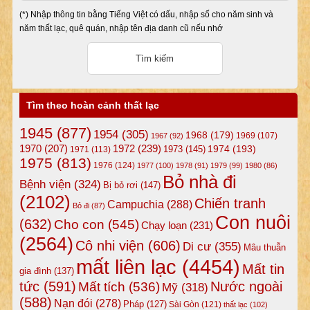
(*) Nhập thông tin bằng Tiếng Việt có dấu, nhập số cho năm sinh và
năm thất lạc, quê quán, nhập tên địa danh cũ nếu nhớ
Tìm theo hoàn cảnh thất lạc
1945
(877)
1954
(305)
1968
(179)
1969
(107)
1967
(92)
1972
(239)
1970
(207)
1974
(193)
1973
(145)
1971
(113)
1975
(813)
1976
(124)
1977
(100)
1978
(91)
1979
(99)
1980
(86)
Bỏ nhà đi
Bệnh viện
(324)
Bị bỏ rơi
(147)
(2102)
Chiến tranh
Campuchia
(288)
Bỏ đi
(87)
Con nuôi
(632)
Cho con
(545)
Chạy loạn
(231)
(2564)
Cô nhi viện
(606)
Di cư
(355)
Mâu thuẫn
mất liên lạc
(4454)
Mất tin
gia đình
(137)
tức
(591)
Nước ngoài
Mất tích
(536)
Mỹ
(318)
(588)
Nạn đói
(278)
Pháp
(127)
Sài Gòn
(121)
thất lạc
(102)