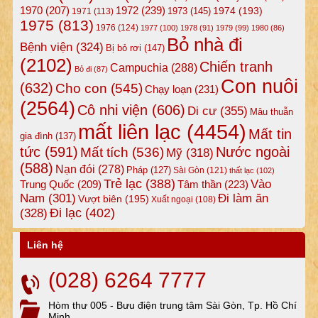
1972
(239)
1970
(207)
1974
(193)
1973
(145)
1971
(113)
1975
(813)
1976
(124)
1977
(100)
1978
(91)
1979
(99)
1980
(86)
Bỏ nhà đi
Bệnh viện
(324)
Bị bỏ rơi
(147)
(2102)
Chiến tranh
Campuchia
(288)
Bỏ đi
(87)
Con nuôi
(632)
Cho con
(545)
Chạy loạn
(231)
(2564)
Cô nhi viện
(606)
Di cư
(355)
Mâu thuẫn
mất liên lạc
(4454)
Mất tin
gia đình
(137)
tức
(591)
Nước ngoài
Mất tích
(536)
Mỹ
(318)
(588)
Nạn đói
(278)
Pháp
(127)
Sài Gòn
(121)
thất lạc
(102)
Trẻ lạc
(388)
Vào
Tâm thần
(223)
Trung Quốc
(209)
Nam
(301)
Đi làm ăn
Vượt biên
(195)
Xuất ngoại
(108)
Đi lạc
(402)
(328)
Liên hệ
(028) 6264 7777
Hòm thư 005 - Bưu điện trung tâm Sài Gòn, Tp. Hồ Chí
Minh