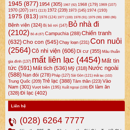
1945
(877)
1954
(305)
1968
(179)
1969
(107)
1967
(92)
1972
(239)
1970
(207)
1974
(193)
1973
(145)
1971
(113)
1975
(813)
1976
(124)
1977
(100)
1978
(91)
1979
(99)
1980
(86)
Bỏ nhà đi
Bệnh viện
(324)
Bị bỏ rơi
(147)
(2102)
Chiến tranh
Campuchia
(288)
Bỏ đi
(87)
Con nuôi
(632)
Cho con
(545)
Chạy loạn
(231)
(2564)
Cô nhi viện
(606)
Di cư
(355)
Mâu thuẫn
mất liên lạc
(4454)
Mất tin
gia đình
(137)
tức
(591)
Nước ngoài
Mất tích
(536)
Mỹ
(318)
(588)
Nạn đói
(278)
Pháp
(127)
Sài Gòn
(121)
thất lạc
(102)
Trẻ lạc
(388)
Vào
Tâm thần
(223)
Trung Quốc
(209)
Nam
(301)
Đi làm ăn
Vượt biên
(195)
Xuất ngoại
(108)
Đi lạc
(402)
(328)
Liên hệ
(028) 6264 7777