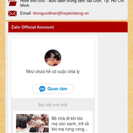
Hòm thư 005 - Bưu điện trung tâm Sài Gòn, Tp. Hồ Chí
Minh
Email:
timnguoithan@haylentieng.vn
Zalo Official Account