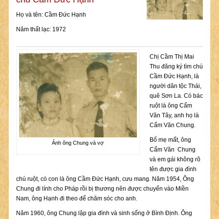
Họ và tên: Cầm Đức Hạnh
Năm thất lạc: 1972
Chị Cầm Thị Mai
Thu đăng ký tìm chú
Cầm Đức Hạnh, là
người dân tộc Thái,
quê Sơn La. Có bác
ruột là ông Cẩm
Văn Tây, anh họ là
Cẩm Văn Chung.
Bố mẹ mất, ông
Ảnh ông Chung và vợ
Cẩm Văn Chung
và em gái không rõ
tên được gia đình
chú ruột, có con là ông Cầm Đức Hạnh, cưu mang. Năm 1954, Ông
Chung đi lính cho Pháp rồi bị thương nên được chuyển vào Miền
Nam, ông Hạnh đi theo để chăm sóc cho anh.
Năm 1960, ông Chung lập gia đình và sinh sống ở Bình Định. Ông