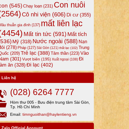
Con nuôi
con
(545)
Chạy loạn
(231)
(2564)
Cô nhi viện
(606)
Di cư
(355)
mất liên lạc
Mâu thuẫn gia đình
(137)
(4454)
Mất tin tức
(591)
Mất tích
Nước ngoài
(588)
(536)
Mỹ
(318)
Nạn
đói
(278)
Trung
Pháp
(127)
Sài Gòn
(121)
thất lạc
(102)
Trẻ lạc
(388)
Vào
Tâm thần
(223)
Quốc
(209)
Nam
(301)
Đi
Vượt biên
(195)
Xuất ngoại
(108)
Đi lạc
(402)
làm ăn
(328)
Liên hệ
(028) 6264 7777
Hòm thư 005 - Bưu điện trung tâm Sài Gòn,
Tp. Hồ Chí Minh
Email:
timnguoithan@haylentieng.vn
Zalo Official Account