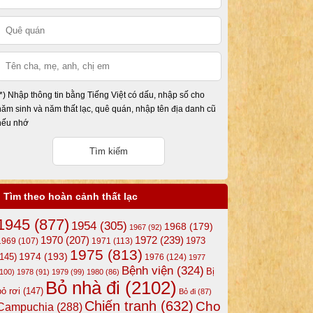
(*) Nhập thông tin bằng Tiếng Việt có dấu, nhập số cho
năm sinh và năm thất lạc, quê quán, nhập tên địa danh cũ
nếu nhớ
Tìm theo hoàn cảnh thất lạc
1945
(877)
1954
(305)
1968
(179)
1967
(92)
1972
(239)
1970
(207)
1973
1969
(107)
1971
(113)
1975
(813)
1974
(193)
(145)
1976
(124)
1977
Bệnh viện
(324)
Bị
(100)
1978
(91)
1979
(99)
1980
(86)
Bỏ nhà đi
(2102)
bỏ rơi
(147)
Bỏ đi
(87)
Chiến tranh
(632)
Cho
Campuchia
(288)