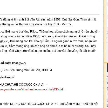
ề đăng ký tìm anh Bùi Văn Rã, sinh năm 1957. Quê Sài Gòn. Thân sinh là
n Thăng và Lê Thị Bơi. Chị em là Bùi Thị Rỉ, Bùi Văn Tề.
 cụ Bơi mang thai ông Rã, cụ Thăng hoạt động cách mạng bị lộ nên chuyển
sống trong căn cứ. Năm 1958, cuộc sống khó khăn nên sau khi sinh ông
gày, cụ Bơi mang con trai cho cụ Sẫm, là người gánh nước thuê, nhận làm
u đó, cụ Sẫm mang ông Rã cho ông bà chủ của mình nuôi dưỡng. Sau này,
 ông Rã ở Chợ Lớn và có nghe tin ông Rã tìm về Hóc Môn, rồi bặt tin đến
có cuộc chia ly…”:
5, Bưu điện Trung tâm Sài Gòn, TPHCM
ylentieng.vn
“NHƯ CHƯA HỀ CÓ CUỘC CHIA LY –
w.youtube.com/NhuchuahecocuocchialyOfficial
ụ thân nhân NHƯ CHƯA HỀ CÓ CUỘC CHIA LY… do Công ty TNHH Xã hội Nối