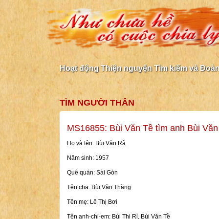
Hoạt động Thiện nguyện Tìm kiếm và Đoàn 
TÌM NGƯỜI THÂN
MS16855: Bùi Văn Tề tìm anh Bùi Văn
Họ và tên: Bùi Văn Rã
Năm sinh: 1957
Quê quán: Sài Gòn
Tên cha: Bùi Văn Thăng
Tên mẹ: Lê Thị Bơi
Tên anh-chị-em: Bùi Thị Rỉ, Bùi Văn Tề