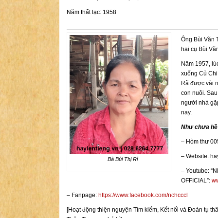
Năm thất lạc: 1958
Ông Bùi Văn T
hai cụ Bùi Vă
Năm 1957, lúc
xuống Củ Chi 
Rã được vài n
con nuôi. Sa
người nhà gặp
nay.
Như chưa hề 
– Hòm thư 00
– Website: ha
Bà Bùi Thị Rỉ
– Youtube: 
OFFICIAL”:
ww
– Fanpage:
https://www.facebook.com/nchcccl
[Hoạt động thiện nguyện Tìm kiếm, Kết nối và Đoàn t