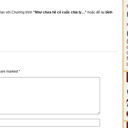
n lạc với Chương trình
"Như chưa hề có cuộc chia ly…"
hoặc để lại
bình
s are marked
*