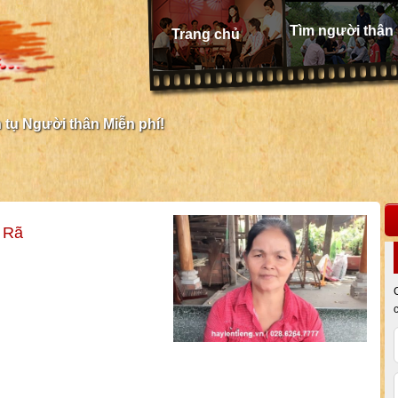
Tìm người thân
Trang chủ
tụ Người thân Miễn phí!
 Rã