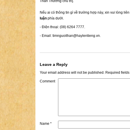
Thân Thương chủ trì].
Nếu ai có thông tin gì về trường hợp này, xin vui lòng liê
luận
phía dưới.
- Điện thoại: (08) 6264 7777.
- Email:
timnguoithan@haylentieng.vn
.
Leave a Reply
Your email address will not be published.
Required field
Comment
Name
*